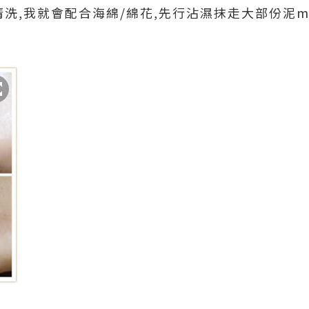
清洗,我就會配合海綿/綿花,先行沾濕抹走大部份泥m