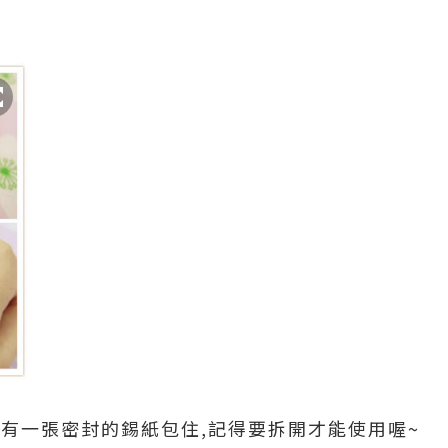
裡有一張密封的錫紙包住,記得要拆開才能使用喔~