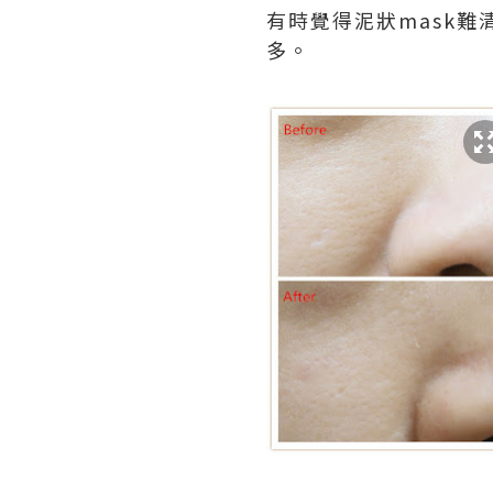
有時覺得泥狀mask難
多。