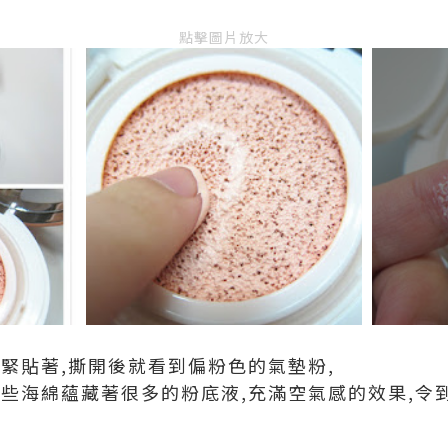
點擊圖片放大
緊貼著,撕開後就看到偏粉色的氣墊粉,
這些海綿蘊藏著很多的粉底液,充滿空氣感的效果,令