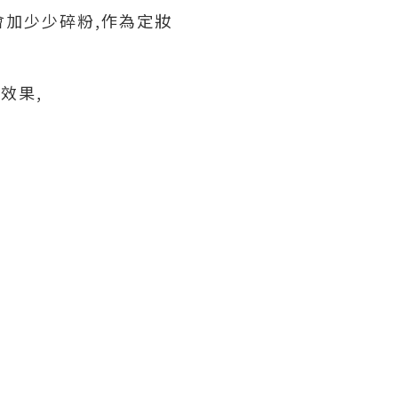
會加少少碎粉,作為定妝
效果,