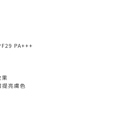
F29 PA+++
效果
膚提亮膚色