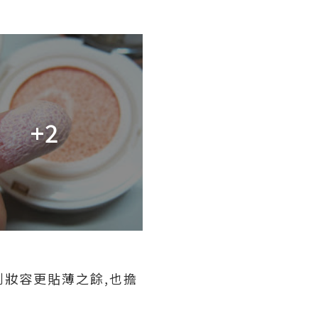
+2
到妝容更貼薄之餘,也擔