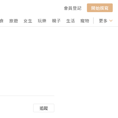
會員登記
開始撰寫
食
旅遊
女生
玩樂
親子
生活
寵物
行山
更多
打卡
追蹤