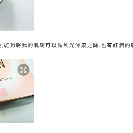
色,能夠將我的肌膚可以做到光澤感之餘,也有紅潤的