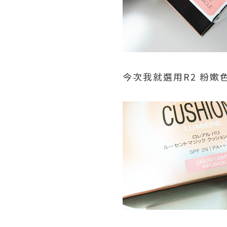
今次我就選用R2 粉嫰