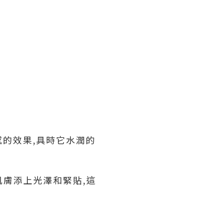
感的效果,具時它水潤的
肌膚添上光澤和緊貼,這