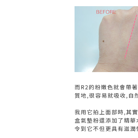
而R2的粉嫩色就會帶
質地,很容易就吸收,自
我用它拍上面部時,其
盒氣墊粉還添加了精華
令到它不但更具有滋潤