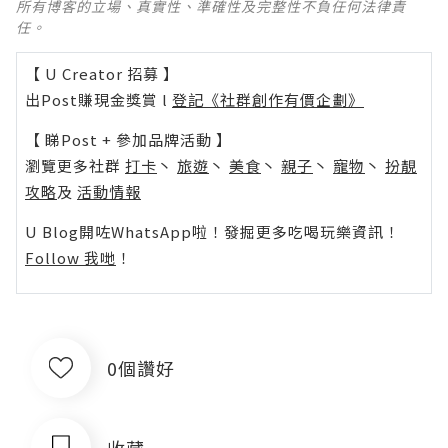
所有博客的立場、真實性、準確性及完整性不負任何法律責
任。
【 U Creator 招募 】
出Post賺現金獎賞 l
登記《社群創作有價企劃》
【 睇Post + 參加品牌活動 】
瀏覽更多社群
打卡
丶
旅遊
丶
美食
丶
親子
丶
寵物
丶
扮靚
攻略
及
活動情報
U Blog開咗WhatsApp啦！發掘更多吃喝玩樂資訊！
Follow 我哋
！
0個讚好
收藏