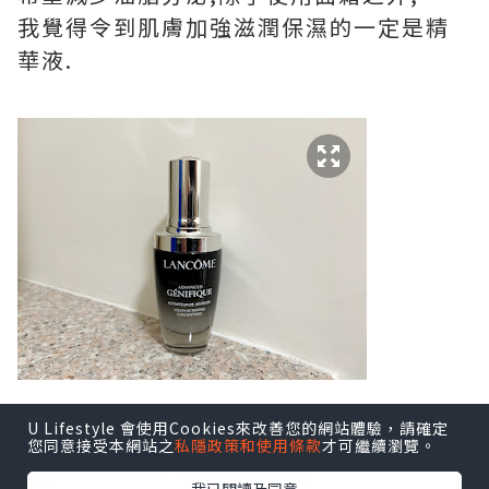
我覺得令到肌膚加強滋潤保濕的一定是精
華液.
U Lifestyle 會使用Cookies來改善您的網站體驗，請確定
要數我喜歡精華液,莫過於Lancome 小黑
您同意接受本網站之
私隱政策和使用條款
才可繼續瀏覽。
瓶(Advanced Génifique),