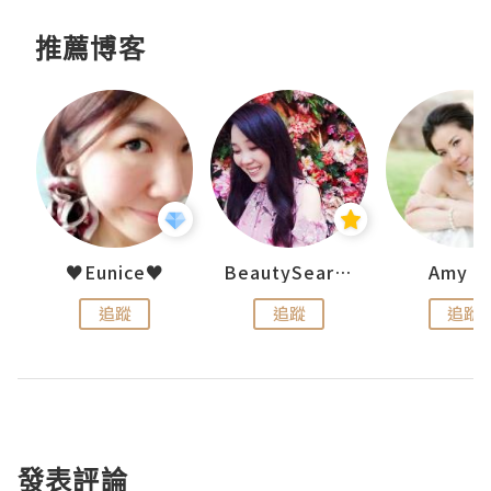
推薦博客
h 夏沫
♥Eunice♥
BeautySearch
Amy N
追蹤
追蹤
追蹤
發表評論