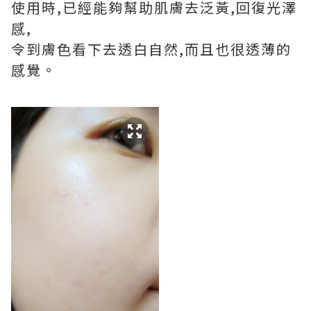
使用時,已經能夠幫助肌膚去泛黃,回復光澤
感,
令到膚色看下去透白自然,而且也很透薄的
感覺。