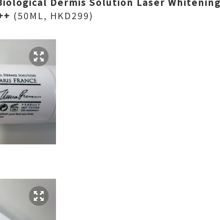
- Biological Dermis Solution Laser Whit
++
(50ML, HKD299)