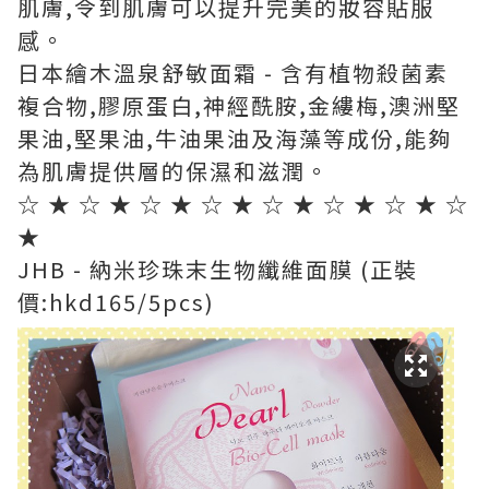
肌膚,令到肌膚可以提升完美的妝容貼服
感。
日本繪木溫泉舒敏面霜 - 含有植物殺菌素
複合物,膠原蛋白,神經酰胺,金縷梅,澳洲堅
果油,堅果油,牛油果油及海藻等成份,能夠
為肌膚提供層的保濕和滋潤。
☆ ★ ☆ ★ ☆ ★ ☆ ★ ☆ ★ ☆ ★ ☆ ★ ☆
★
JHB - 納米珍珠末生物纖維面膜 (正裝
價:hkd165/5pcs)