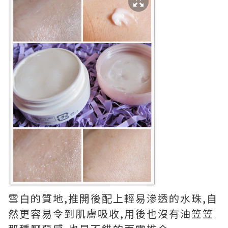
雪白的質地,推開後配上輕易滲透的水珠,自
然更容易令到肌膚吸收,用後也沒有油笠笠