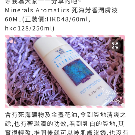
等我為大家一一分享的吧~
Minerals Aromatics 死海芳香潤膚液
60ML(正裝價:HKD48/60ml,
hkd128/250ml)
含有死海礦物及金盞花油,令到質地清爽之
餘,也有著滋潤的功效,看到乳白的質地,其
實很輕盈,推開後就可以被肌膚滲透,也沒有