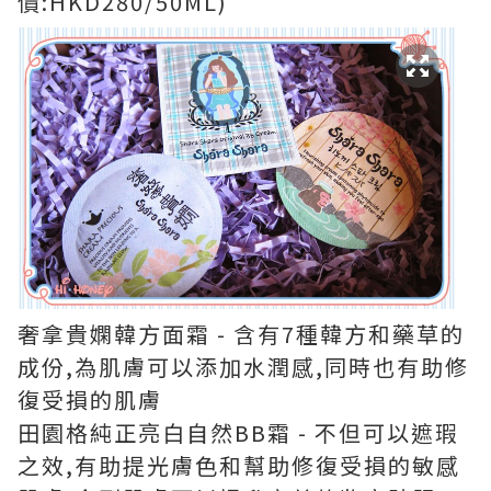
價:HKD280/50ML)
奢拿貴嫻韓方面霜 - 含有7種韓方和藥草的
成份,為肌膚可以添加水潤感,同時也有助修
復受損的肌膚
田園格純正亮白自然BB霜 - 不但可以遮瑕
之效,有助提光膚色和幫助修復受損的敏感