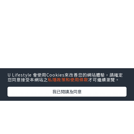
U Lifestyle 會使用Cookies來改善您的網站體驗，請確定
要數我喜歡精華液,莫過於Lancome 小黑
您同意接受本網站之
私隱政策和使用條款
才可繼續瀏覽。
瓶(Advanced Génifique),
我已閱讀及同意
可說我家常駐必備的精華液,喜歡它水潤的
質地,不笠易吸收,
而且輕柔易推,用後會瞬間感受到肌膚被水
份所包圍.