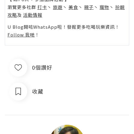
瀏覽更多社群
打卡
丶
旅遊
丶
美食
丶
親子
丶
寵物
丶
扮靚
攻略
及
活動情報
U Blog開咗WhatsApp啦！發掘更多吃喝玩樂資訊！
Follow 我哋
！
0個讚好
收藏