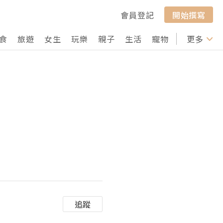
會員登記
開始撰寫
食
旅遊
女生
玩樂
親子
生活
寵物
行山
更多
打卡
追蹤