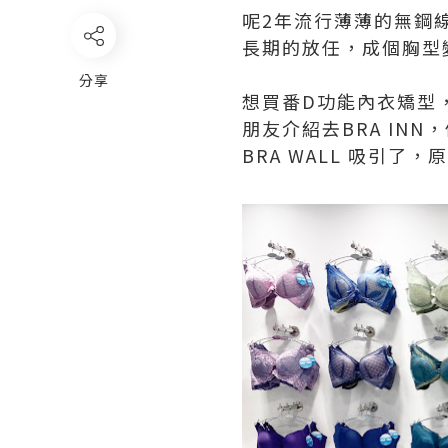
呢2年流行薄薄的無鋼線B
長期的放任，成個胸型變
分享
想買番D功能內衣矯型，但驚核
朋友介紹去BRA I
BRA WALL 吸引