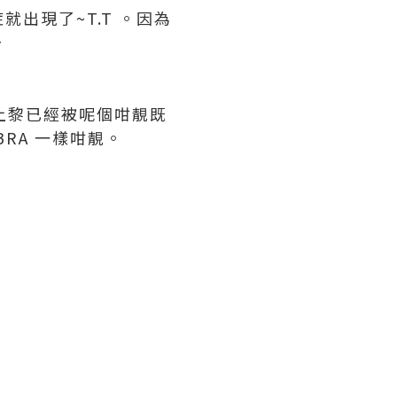
就出現了~T.T 。因為
～
一上黎已經被呢個咁靚既
BRA 一樣咁靚。