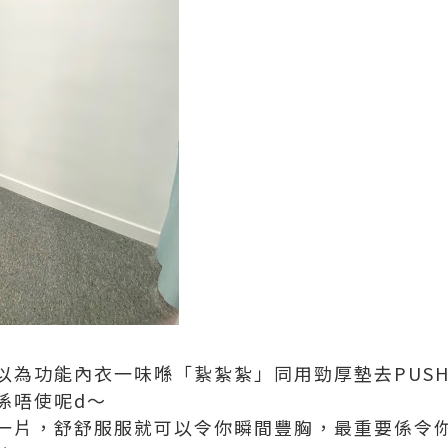
為功能內衣一味喺「紥紮紮」同用勁厚墊去PUSH
係唔使呢d～
一片，舒舒服服就可以令你瞬間豐胸，最重要係令你