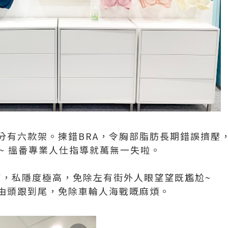
分有六款架。揀錯BRA，令胸部脂肪長期錯誤擠壓，
蝕啦!~ 搵番專業人仕指導就萬無一失啦。
樓上鋪，私隱度極高，免除左有街外人眼望望既尷尬~
由頭跟到尾，免除車輪人海戰嘅麻煩。