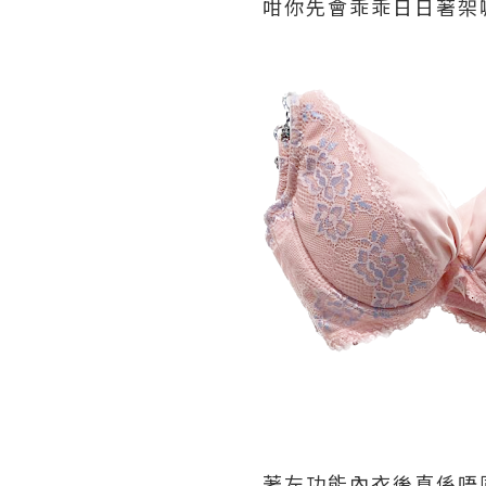
咁你先會乖乖日日著架
著左功能內衣後真係唔