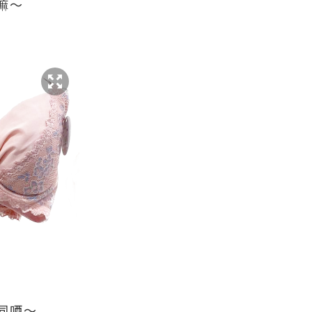
嘛～
同哂～