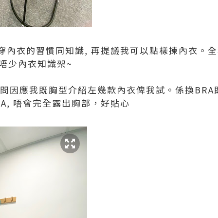
穿內衣的習慣同知識, 再提議我可以點樣揀內衣。
咗唔少內衣知識架~
顧問因應我既胸型介紹左幾款內衣俾我試。係換BRA
A, 唔會完全露出胸部，好貼心