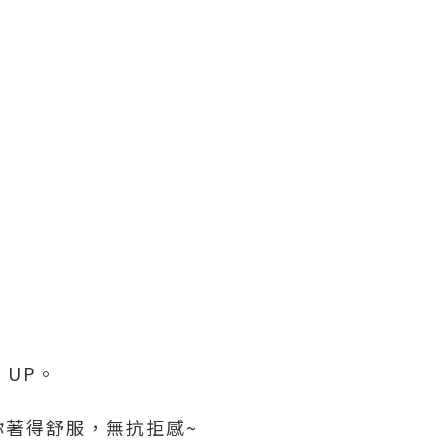
 UP。
著得舒服，無抗拒感~