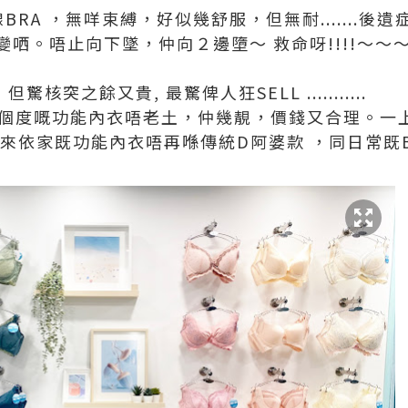
RA ，無咩束縛，好似幾舒服，但無耐.......後遺症
哂。唔止向下墜，仲向２邊墮～ 救命呀!!!!～～
突之餘又貴, 最驚俾人狂SELL ...........
NN，個度嘅功能內衣唔老土，仲幾靚，價錢又合理。
了，原來依家既功能內衣唔再喺傳統D阿婆款 ，同日常既