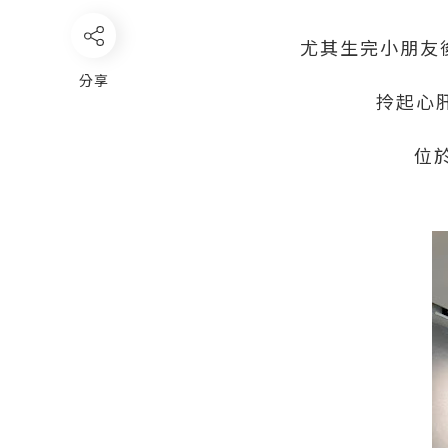
尤其生完小朋友後
分享
拎起心肝
位於