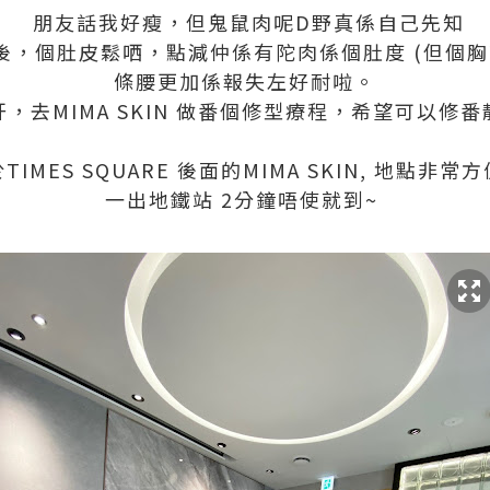
朋友話我好瘦，但鬼鼠肉呢D野真係自己先知
，個肚皮鬆哂，點減仲係有陀肉係個肚度 (但個胸就
條腰更加係報失左好耐啦。
，去MIMA SKIN 做番個修型療程，希望可以修
TIMES SQUARE 後面的MIMA SKIN, 地點非常
一出地鐵站 2分鐘唔使就到~