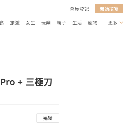
會員登記
開始撰寫
食
旅遊
女生
玩樂
親子
生活
寵物
行山
更多
打卡
 Pro + 三極刀
追蹤