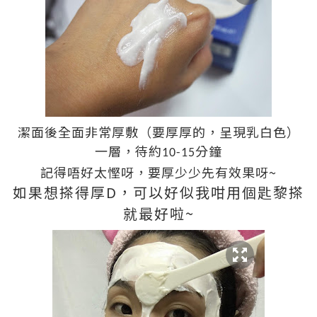
潔面後全面非常厚敷（要厚厚的，呈現乳白色）
一層，待約
分鐘
10-15
記得唔好太慳呀，要厚少少先有效果呀~
如果想搽得厚D，可以好似我咁用個匙黎搽
就最好啦~