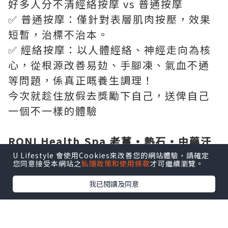
好多人分不清經絡按摩 vs 普通按摩
✅ 普通按摩：僅針對表層肌肉按壓，效果
短暫，治標不治本。
✅ 經絡按摩：以人體經絡、神經走向為核
心，從根源改善易攰、手腳凍、氣血不通
等問題，係真正嘅養生調理！
今次就趁住放假去獎勵下自己，送俾自己
一個不一樣的體驗
RONI Health Spa 老薑·熱石·中藥汗
蒸療程
U Lifestyle 會使用Cookies來改善您的網站體驗，請確定
您同意接受本網站之
私隱政策和使用條款
才可繼續瀏覽。
RONI環境令人好舒服，好放鬆。
我已閱讀及同意