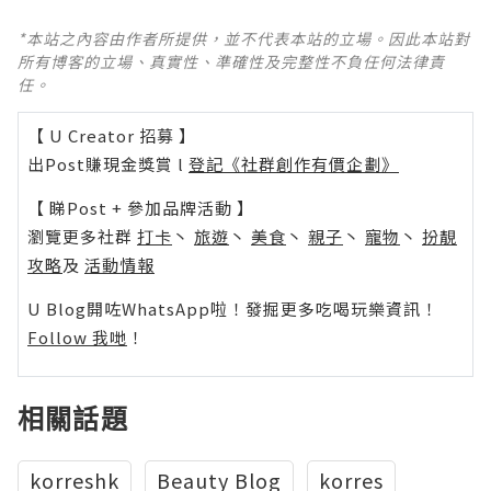
*本站之內容由作者所提供，並不代表本站的立場。因此本站對
所有博客的立場、真實性、準確性及完整性不負任何法律責
任。
【 U Creator 招募 】
出Post賺現金獎賞 l
登記《社群創作有價企劃》
【 睇Post + 參加品牌活動 】
瀏覽更多社群
打卡
丶
旅遊
丶
美食
丶
親子
丶
寵物
丶
扮靚
攻略
及
活動情報
U Blog開咗WhatsApp啦！發掘更多吃喝玩樂資訊！
Follow 我哋
！
相關話題
korreshk
Beauty Blog
korres