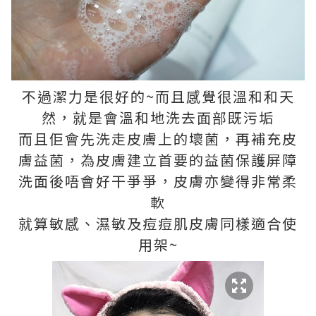
不過潔力是很好的~而且感覺很溫和和天
然，就是會溫和地洗去面部既污垢
而且佢會先洗走皮膚上的壞菌，再補充皮
膚益菌，為皮膚建立首要的益菌保護屏障
洗面後唔會好干爭爭，皮膚亦變得非常柔
軟
就算敏感、濕敏及痘痘肌皮膚同樣適合使
用架~