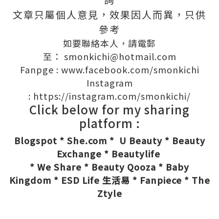
文章只屬個人意見，效果因人而異，只供
參考
如要聯絡本人，請電郵
至：
smonkichi@hotmail.com
Fanpge :
www.facebook.com/smonkichi
Instagram
:
https://instagram.com/smonkichi/
Click below for my sharing
platform :
Blogspot
*
She.com
*
U Beauty
*
Beauty
Exchange
*
Beautylife
*
We Share
*
Beauty Qooza
*
Baby
Kingdom
*
ESD Life 生活易
*
Fanpiece
*
The
Ztyle