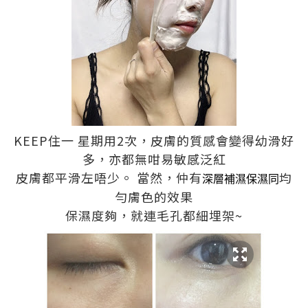
KEEP住一 星期用2次，皮膚的質感會變得幼滑好
多，亦都無咁易敏感泛紅
皮膚都平滑左唔少。 當然，仲有
均
深層補濕保濕同
勻膚色的效果
保濕度夠，就連毛孔都細埋架~