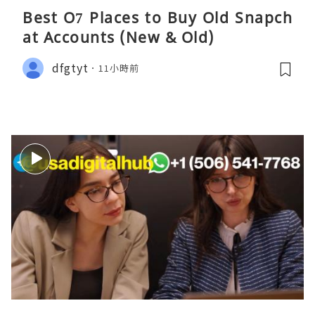
Best O7 Places to Buy Old Snapch
at Accounts (New & Old)
dfgtyt
11小時前