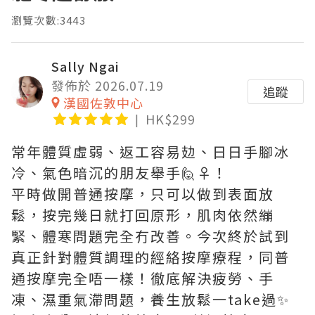
瀏覽次數:3443
Sally Ngai
發佈於 2026.07.19
追蹤
漢國佐敦中心
HK$299
常年體質虛弱、返工容易攰、日日手腳冰
冷、氣色暗沉的朋友舉手🙋♀️！
平時做開普通按摩，只可以做到表面放
鬆，按完幾日就打回原形，肌肉依然繃
緊、體寒問題完全冇改善。今次終於試到
真正針對體質調理的經絡按摩療程，同普
通按摩完全唔一樣！徹底解決疲勞、手
凍、濕重氣滯問題，養生放鬆一take過✨