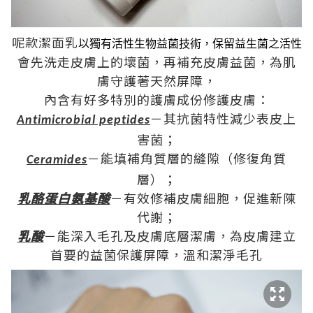
呢款潔面乳
以獨有活性生物益菌技術，保留益生菌之活性
會先洗走皮膚上的壞菌，再補充皮膚益菌，為肌
膚守護著天然屏障，
內含有好多特別的護膚成份修護皮膚：
－
其抗菌特性減少表皮上
Antimicrobial peptides
害菌
；
－
能填補角質層的縫隙
（
修復角質
Ceramides
層
）；
乳酪蛋白氨基酸
－
有效修補皮膚細胞，促進新陳
代謝
；
乳酸
－能深入毛孔及皮膚底層潔膚，為皮膚建立
首要的益菌保護屏障，溫和潔淨毛孔