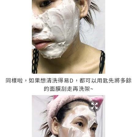
同樣啦，如果想清洗得易D，都可以用匙先將多餘
的面膜刮走再洗架~