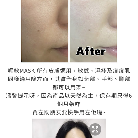
呢款MASK
所有皮膚適用
，敏感、濕疹及痘痘肌
同樣
適用
除左面，其實全身如背部、手部、腳部
都可以用架~
溫馨提示呀，因為產品以天然為主，保存期只得6
個月架咋
買左既朋友要快手用左佢啦~