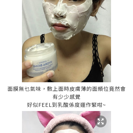
面膜無乜氣味，敷上面時皮膚薄的面頰位竟然會
有少少感覺
好似FEEL到乳酸係度運作緊咁~