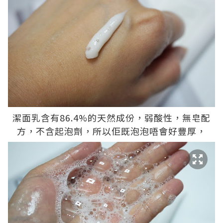
潔面乳含有86.4%的天然成份，弱酸性，無皂配
方，不含起泡劑，所以佢既泡泡唔會好豐厚，