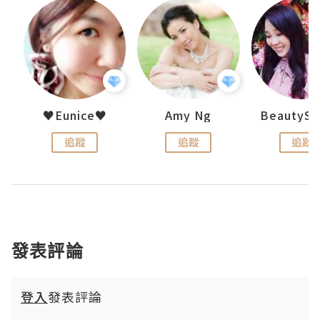
h 夏沫
♥Eunice♥
Amy Ng
追蹤
追蹤
追蹤
發表評論
登入
發表評論