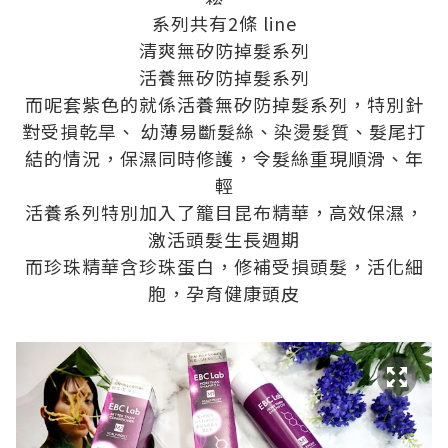
系列共有2條 line
清爽無矽防掉髮系列
活養無矽防掉髮系列
而呢套紫色的就係活養無矽防掉髮系列，特別針
對受損乾旱、 幼薄易斷髮絲、染燙髮質、髮尾打
結的情況，保濕同時修護，令髮絲重現順滑、年
輕
活養系列特別加入了籠目昆布精華，高效保濕，
激活頭髮生長週期
而珍珠精華含珍珠蛋白，修補受損頭髮，活化細
胞，孕育健康頭皮