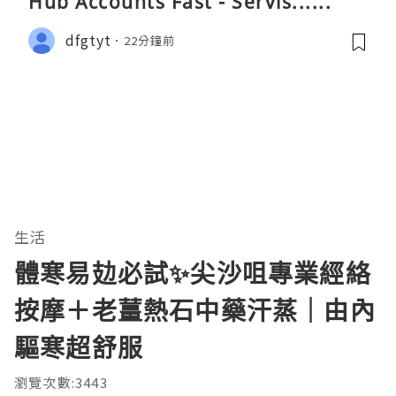
Hub Accounts Fast - Servis......
dfgtyt
22分鐘前
生活
體寒易攰必試✨尖沙咀專業經絡
按摩＋老薑熱石中藥汗蒸｜由內
驅寒超舒服
瀏覽次數:3443