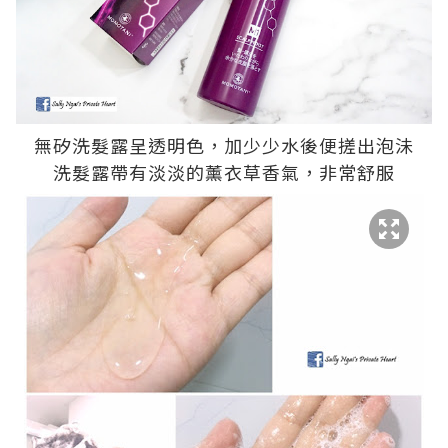
無矽洗髮露呈透明色，加少少水後便搓出泡沬
洗髮露帶有淡淡的薰衣草香氣，非常舒服