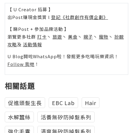
【 U Creator 招募 】
出Post賺現金獎賞 l
登記《社群創作有價企劃》
【 睇Post + 參加品牌活動 】
瀏覽更多社群
打卡
丶
旅遊
丶
美食
丶
親子
丶
寵物
丶
扮靚
攻略
及
活動情報
U Blog開咗WhatsApp啦！發掘更多吃喝玩樂資訊！
Follow 我哋
！
相關話題
促進頭髮生長
EBC Lab
Hair
水解蠶絲
活養無矽防掉髮系列
強化毛囊
清爽無矽防掉髮系列