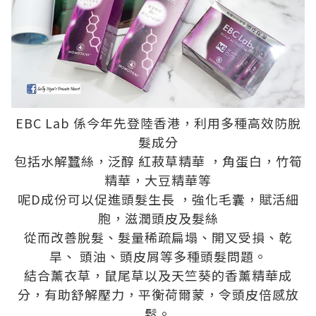
EBC Lab 係今年先登陸香港，利用多種高效防脫
髮成分
包括水解蠶絲，泛醇 紅菽草精華 ，角蛋白，竹筍
精華，大豆精華等
呢D成份可以促進頭髮生長 ，強化毛囊，賦活細
胞，滋潤頭皮及髮絲
從而改善脫髮、髮量稀疏扁塌、開叉受損、乾
旱、 頭油、頭皮屑等多種頭髮問題。
結合薰衣草，鼠尾草以及天竺葵的香薰精華成
分，有助舒解壓力，平衡荷爾蒙，令頭皮倍感放
鬆。