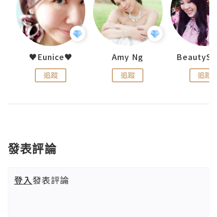
h 夏沫
♥Eunice♥
Amy Ng
追蹤
追蹤
追蹤
發表評論
登入
發表評論