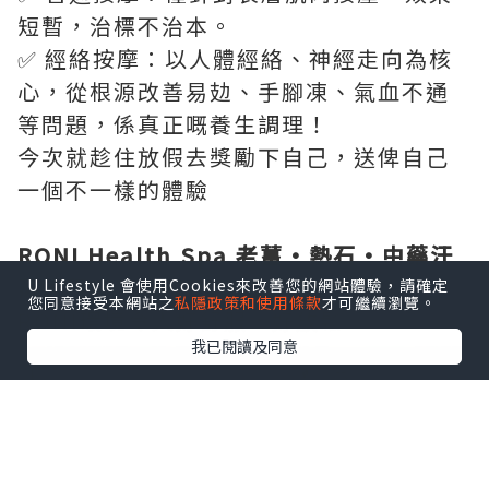
短暫，治標不治本。
✅ 經絡按摩：以人體經絡、神經走向為核
心，從根源改善易攰、手腳凍、氣血不通
等問題，係真正嘅養生調理！
今次就趁住放假去獎勵下自己，送俾自己
一個不一樣的體驗
RONI Health Spa 老薑·熱石·中藥汗
蒸療程
U Lifestyle 會使用Cookies來改善您的網站體驗，請確定
您同意接受本網站之
私隱政策和使用條款
才可繼續瀏覽。
RONI環境令人好舒服，好放鬆。
我已閱讀及同意