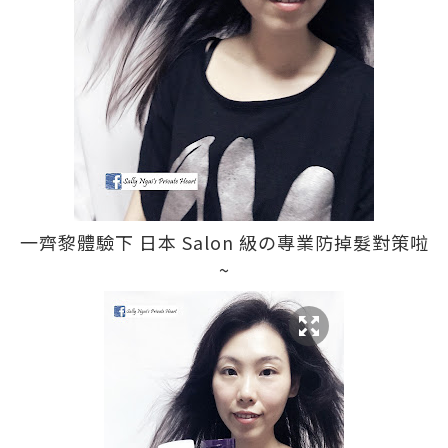
一齊黎體驗下 日本 Salon 級の專業防掉髮對策啦
~