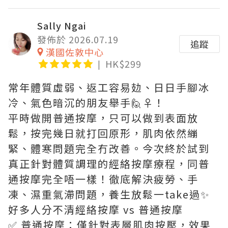
Sally Ngai
發佈於 2026.07.19
追蹤
漢國佐敦中心
HK$299
常年體質虛弱、返工容易攰、日日手腳冰
冷、氣色暗沉的朋友舉手🙋♀️！
平時做開普通按摩，只可以做到表面放
鬆，按完幾日就打回原形，肌肉依然繃
緊、體寒問題完全冇改善。今次終於試到
真正針對體質調理的經絡按摩療程，同普
通按摩完全唔一樣！徹底解決疲勞、手
凍、濕重氣滯問題，養生放鬆一take過✨
好多人分不清經絡按摩 vs 普通按摩
✅ 普通按摩：僅針對表層肌肉按壓，效果