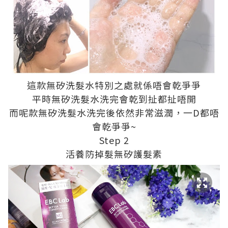
這款無矽洗髮水特別之處就係唔會乾爭爭
平時無矽洗髮水洗完會乾到扯都扯唔開
而呢款無矽洗髮水洗完後依然非常滋潤，一D都唔
會乾爭爭~
Step 2
活養防掉髮無矽護髮素