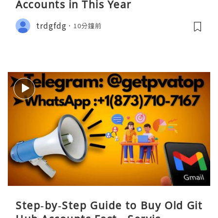
Accounts in This Year
trdgfdg
10分鐘前
Step‑by‑Step Guide to Buy Old Git