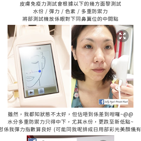
皮膚免疫力測試會根據以下的幾方面黎測試
水份 / 彈力 / 色素 / 多重防禦力
將部測試機放係眼對下同鼻翼位的中間點
雖然，我都知狀態不太好，但估唔到係差到咁囉~@@
水分多重防禦力只得中下，尤其水份，更跌至新低點~
慰係我彈力指數算良好 (可能同我呢排成日用部彩光美顏儀有關