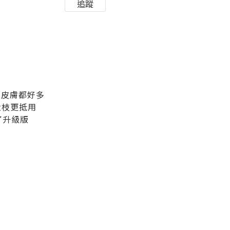
追蹤
啦
個排既皮膚都好多
，更大枝更抵用
推出了升級版