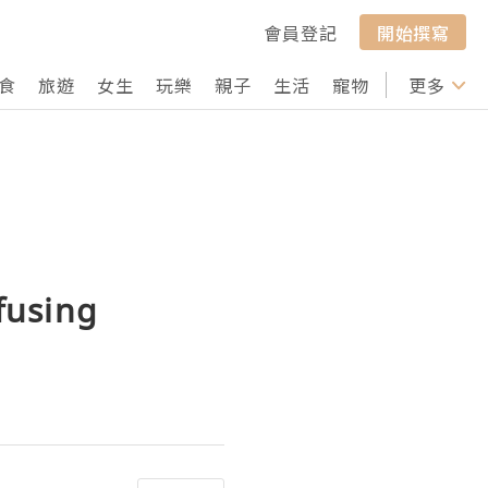
會員登記
開始撰寫
食
旅遊
女生
玩樂
親子
生活
寵物
行山
更多
打卡
using