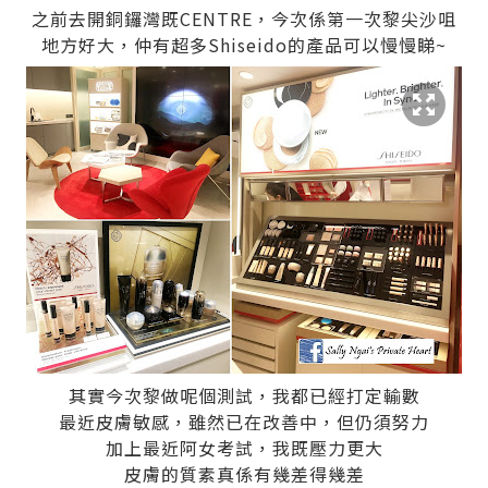
之前去開銅鑼灣既CENTRE，今次係第一次黎尖沙咀
地方好大，仲有超多Shiseido的產品可以慢慢睇~
其實今次黎做呢個測試，我都已經打定輸數
最近皮膚敏感，雖然已在改善中，但仍須努力
加上最近阿女考試，我既壓力更大
皮膚的質素真係有幾差得幾差