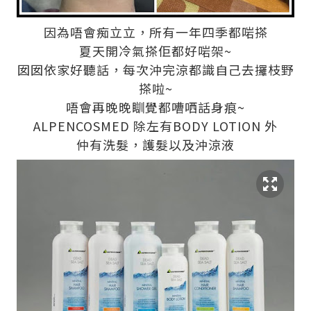
因為唔會痴立立，所有一年四季都啱搽
夏天開冷氣搽佢都好啱架~
囡囡依家好聽話，每次沖完涼都識自己去攞枝野
搽啦~
唔會再晚晚瞓覺都嘈哂話身痕~
ALPENCOSMED 除左有BODY LOTION 外
仲有洗髮，護髮以及沖涼液