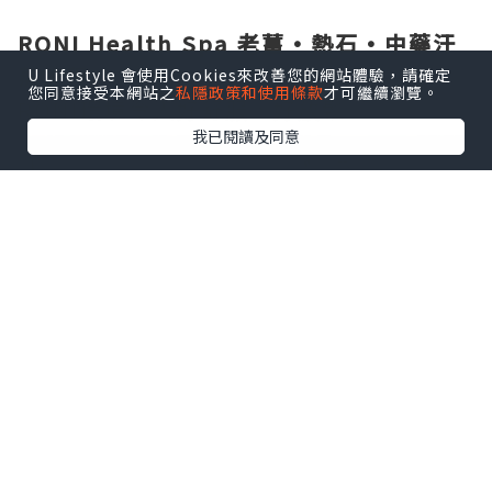
RONI Health Spa 老薑·熱石·中藥汗
蒸療程
U Lifestyle 會使用Cookies來改善您的網站體驗，請確定
您同意接受本網站之
私隱政策和使用條款
才可繼續瀏覽。
RONI環境令人好舒服，好放鬆。
我已閱讀及同意