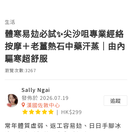
生活
體寒易攰必試✨尖沙咀專業經絡
按摩＋老薑熱石中藥汗蒸｜由內
驅寒超舒服
瀏覽次數:3267
Sally Ngai
發佈於 2026.07.19
追蹤
漢國佐敦中心
HK$299
常年體質虛弱、返工容易攰、日日手腳冰