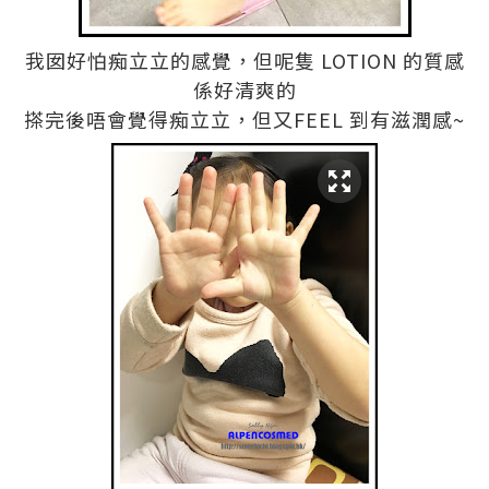
我囡好怕痴立立的感覺，但呢隻 LOTION 的質感
係好清爽的
搽完後唔會覺得痴立立，但又FEEL 到有滋潤感~