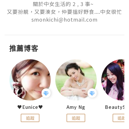
關於中女生活的 2 , 3 事~  

又要扮靚，又要湊女，仲要搵好野食....中女很忙

smonkichi@hotmail.com
推薦博客
h 夏沫
♥Eunice♥
Amy Ng
追蹤
追蹤
追蹤