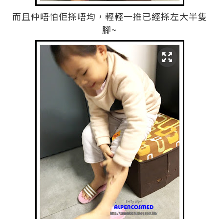
而且仲唔怕佢搽唔均，輕輕一推已經搽左大半隻
腳~