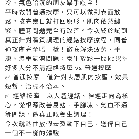
冷、氣色暗沉的朋友舉手🙋♀️！
平時做開普通按摩，只可以做到表面放
鬆，按完幾日就打回原形，肌肉依然繃
緊、體寒問題完全冇改善。今次終於試到
真正針對體質調理的經絡按摩療程，同普
通按摩完全唔一樣！徹底解決疲勞、手
凍、濕重氣滯問題，養生放鬆一take過✨
好多人分不清經絡按摩 vs 普通按摩
✅ 普通按摩：僅針對表層肌肉按壓，效果
短暫，治標不治本。
✅ 經絡按摩：以人體經絡、神經走向為核
心，從根源改善易攰、手腳凍、氣血不通
等問題，係真正嘅養生調理！
今次就趁住放假去獎勵下自己，送俾自己
一個不一樣的體驗