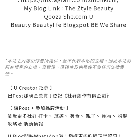
My Blog Link :
The Ztyle
Beauty
Qooza
She.com
U
Beauty
Beautylife
Blogspot
BE
We Share
*本站之內容由作者所提供，並不代表本站的立場。因此本站對
所有博客的立場、真實性、準確性及完整性不負任何法律責
任。
【 U Creator 招募 】
出Post賺現金獎賞 l
登記《社群創作有價企劃》
【 睇Post + 參加品牌活動 】
瀏覽更多社群
打卡
丶
旅遊
丶
美食
丶
親子
丶
寵物
丶
扮靚
攻略
及
活動情報
U Blog開咗WhatsApp啦！發掘更多吃喝玩樂資訊！