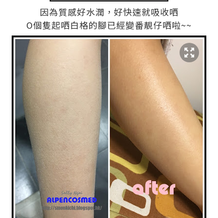
因為質感好水潤，好快速就吸收哂
O個隻起哂白格的腳已經變番靚仔哂啦~~