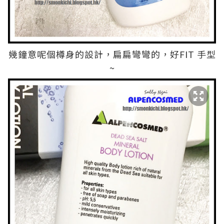
幾鐘意呢個樽身的設計，扁扁彎彎的，好FIT 手型
~