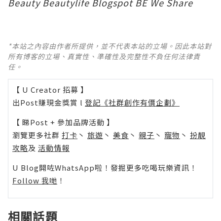
Beauty
Beautylife
Blogspot
BE
We Share
*本站之內容由作者所提供，並不代表本站的立場。因此本站對
所有博客的立場、真實性、準確性及完整性不負任何法律責
任。
【 U Creator 招募 】
出Post賺現金獎賞 l
登記《社群創作有價企劃》
【 睇Post + 參加品牌活動 】
瀏覽更多社群
打卡
丶
旅遊
丶
美食
丶
親子
丶
寵物
丶
扮靚
攻略
及
活動情報
U Blog開咗WhatsApp啦！發掘更多吃喝玩樂資訊！
Follow 我哋
！
相關話題