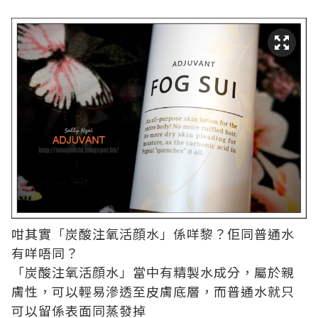
咁其實「炭酸注氧活顔水」係咩黎？佢同普通水
有咩唔同？
「炭酸注氧活顔水」當中有精製水成分，屬於親
膚性，可以輕易滲透至皮膚底層，而普通水就只
可以留係表面同蒸發掉