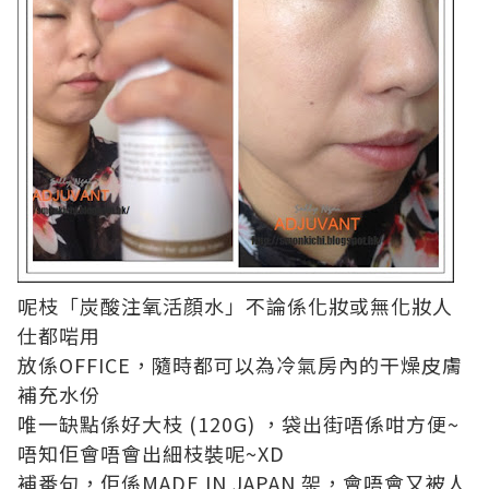
呢枝「炭酸注氧活顔水」不論係化妝或無化妝人
仕都啱用
放係OFFICE，隨時都可以為冷氣房內的干燥皮膚
補充水份
唯一缺點係好大枝 (120G) ，袋出街唔係咁方便~
唔知佢會唔會出細枝裝呢~XD
補番句，佢係MADE IN JAPAN 架，會唔會又被人