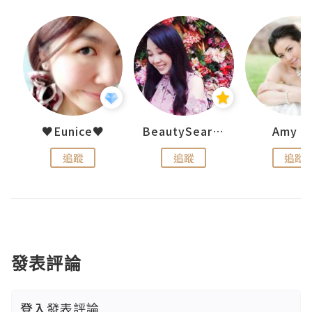
h 夏沫
♥Eunice♥
BeautySearch
Amy N
追蹤
追蹤
追蹤
發表評論
登入
發表評論