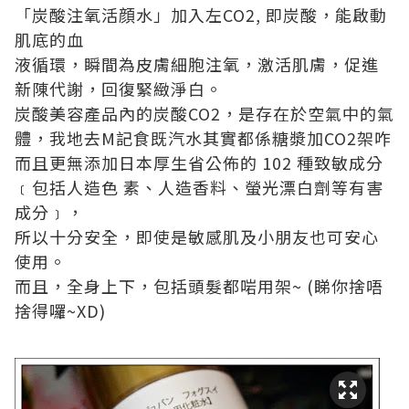
「炭酸注氧活顔水」加入左CO2, 即炭酸，能啟動
肌底的血
液循環，瞬間為皮膚細胞注氧，激活肌膚，促進
新陳代謝，回復緊緻淨白。
炭酸美容產品內的炭酸CO2，是存在於空氣中的氣
體，我地去M記食既汽水其實都係糖漿加CO2架咋
而且更無添加日本厚生省公佈的 102 種致敏成分
﹝包括人造色 素、人造香料、螢光漂白劑等有害
成分﹞，
所以十分安全，即使是敏感肌及小朋友也可安心
使用。
而且，全身上下，包括頭髮都啱用架~ (睇你捨唔
捨得囉~XD)