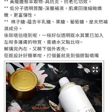
** 黃龍膽根萃取物-具抗炎、抗老化功效。
** 低分子透明質酸-深層補濕，肌膚回復細緻嬌
嫩，更富彈性。
** 棉子糖-蘊含半乳糖、果糖、葡萄糖，是天然補
濕成分。
係咪唔估唔到呢，一枝好似透明既水其實已加入
左咁多護膚的物質，普通水又點比呀~
解搆完內在，又睇下個外表先~
佢既設計好簡單咁，打個蓋就見到個膠製噴嘴