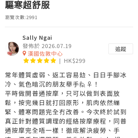
驅寒超舒服
瀏覽次數:2991
Sally Ngai
發佈於 2026.07.19
追蹤
漢國佐敦中心
HK$299
常年體質虛弱、返工容易攰、日日手腳冰
冷、氣色暗沉的朋友舉手🙋♀️！
平時做開普通按摩，只可以做到表面放
鬆，按完幾日就打回原形，肌肉依然繃
緊、體寒問題完全冇改善。今次終於試到
真正針對體質調理的經絡按摩療程，同普
通按摩完全唔一樣！徹底解決疲勞、手