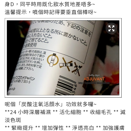
身D，同平時用既化妝水質地差唔多~
溫馨提示，噴個時記得要垂直個樽呀~
呢個「炭酸注氧活顔水」功效就多囉~
**24 小時深層補濕 ** 活化細胞 ** 收細毛孔 ** 減
淡色斑
** 緊緻提升 ** 增加彈性 ** 淨透亮白 ** 加強護膚