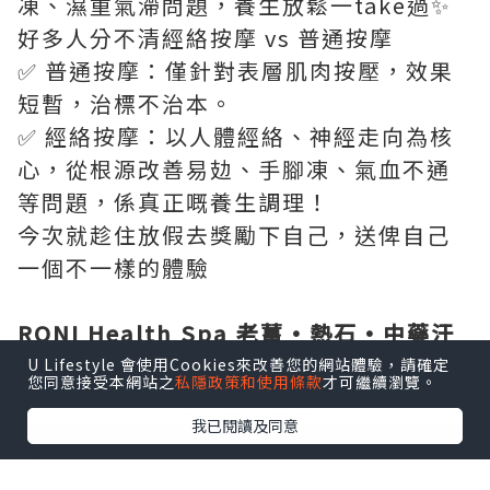
凍、濕重氣滯問題，養生放鬆一take過✨
好多人分不清經絡按摩 vs 普通按摩
✅ 普通按摩：僅針對表層肌肉按壓，效果
短暫，治標不治本。
✅ 經絡按摩：以人體經絡、神經走向為核
心，從根源改善易攰、手腳凍、氣血不通
等問題，係真正嘅養生調理！
今次就趁住放假去獎勵下自己，送俾自己
一個不一樣的體驗
RONI Health Spa 老薑·熱石·中藥汗
蒸療程
U Lifestyle 會使用Cookies來改善您的網站體驗，請確定
您同意接受本網站之
私隱政策和使用條款
才可繼續瀏覽。
RONI環境令人好舒服，好放鬆。
我已閱讀及同意