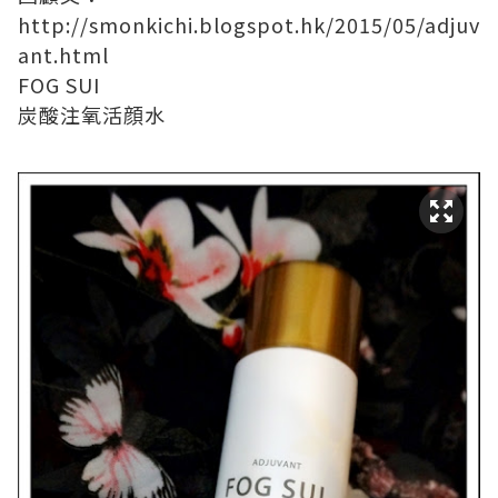
http://smonkichi.blogspot.hk/2015/05/adjuv
ant.html
FOG SUI
炭酸注氧活顔水