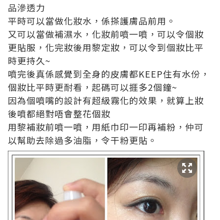
品滲透力
平時可以當做化妝水，係搽護膚品前用。
又可以當做補濕水，化妝前噴一噴，可以令個妝
更貼服，化完妝後用黎定妝，可以令到個妝比平
時更持久~
噴完後真係感覺到全身的皮膚都KEEP住有水份，
個妝比平時更耐看，起碼可以捱多2個鐘~
因為個噴嘴的設計有超級霧化的效果，就算上妝
後噴都絕對唔會整花個妝
用黎補妝前噴一噴，用紙巾印一印再補粉，仲可
以幫助去除過多油脂，令干粉更貼。