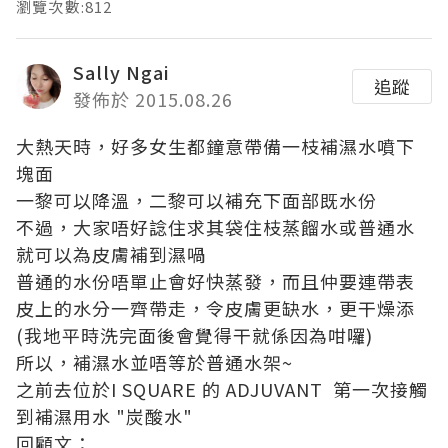
瀏覽次數:812
Sally Ngai
追蹤
發佈於 2015.08.26
大熱天時，好多女生都鐘意帶備一枝補濕水噴下
塊面
一黎可以降溫，二黎可以補充下面部既水份
不過，大家唔好諗住求其袋住枝蒸餾水或普通水
就可以為皮膚補到濕喎
普通的水份唔單止會好快蒸發，而且仲要連帶表
皮上的水分一齊帶走，令皮膚更缺水，更干燥添
(我地平時洗完面後會覺得干就係因為咁囉)
所以，補濕水並唔等於普通水架~
之前去位於I SQUARE 的 ADJUVANT 第一次接觸
到補濕用水 "炭酸水"
回顧文：