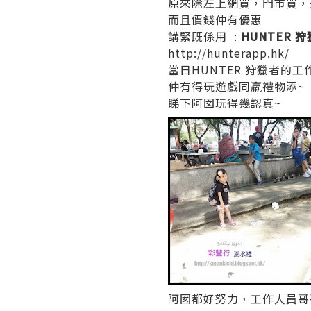
原來除左上網買，門市買，
而且價錢仲有優惠
講緊既係用 :
HUNTER 
http://hunterapp.hk/
當日HUNTER 狩獵者的
仲有得玩遊戲同羸禮物添~
睇下阿囡玩得幾認真~
阿囡都好努力，工作人員哥哥