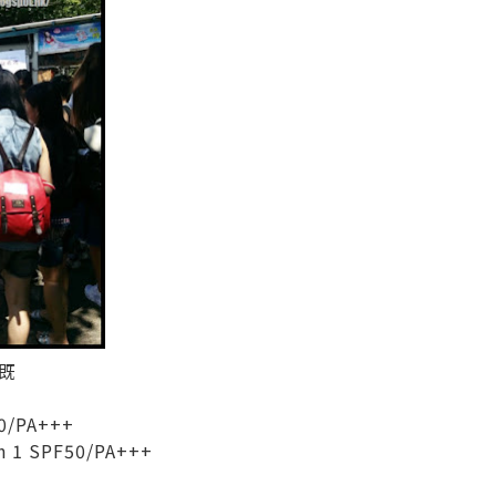
既
/PA+++
in 1 SPF50/PA+++