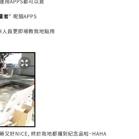
連用APPS都可以買
狩獵者
" 呢個APPS
工作人員更即場教我地點用
又好NICE, 終於我地都攞到紀念品啦~HAHA