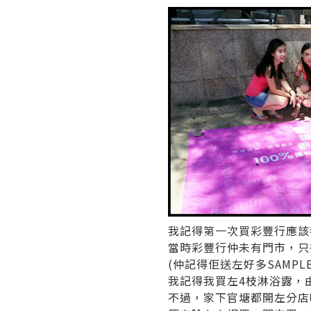
我記得第一次買彩豐行應該
當時彩豐行仲未有門市，只
(仲記得佢送左好多SAMPL
我記得我買左4枝淋浴露，
不過，家下官塘都開左分店