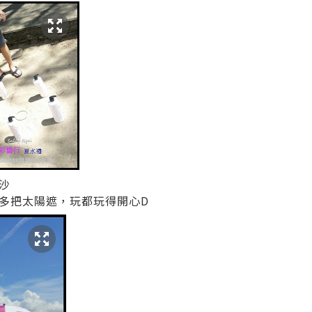
沙
多把太陽遮，玩都玩得開心D