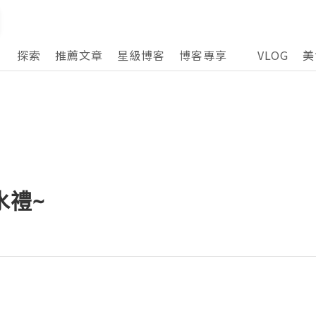
探索
推薦文章
星級博客
博客專享
VLOG
美
水禮~