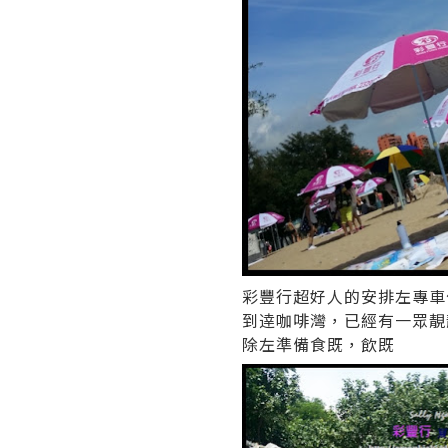
彩豐行超好人的安排左專車
到逹咖啡灣，已經有一眾靚
除左準備食既，飲既