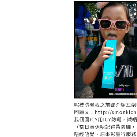
呢枝防曬我之前都介紹左架
回顧文：
http://smonkich
我個囡ICY用ICY防曬，襯哂
（當日真係唔記得帶防曬，
唔經唔覺，原來彩豐行服務