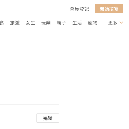
會員登記
開始撰寫
食
旅遊
女生
玩樂
親子
生活
寵物
行山
更多
打卡
追蹤