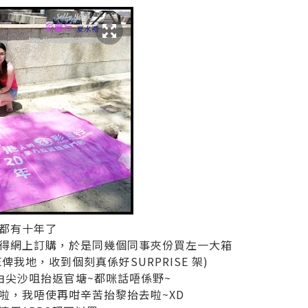
都有十年了
得網上訂購，於是同幾個同事夾份買左一大箱
E俾我地，收到個刻真係好SURPRISE 架)
由尖沙咀抬返官塘~都咪話唔係野~
啦，我唔使再咁辛苦抬黎抬去啦~XD