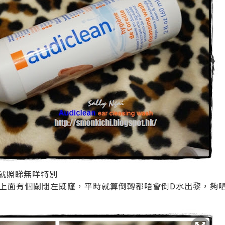
，就照睇無咩特別
上面有個關閉左既窿，平時就算倒轉都唔會倒D水出黎，夠哂