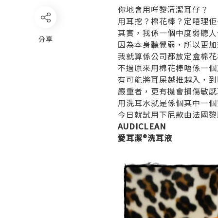
你地會用咩黎清潔耳仔？
用耳挖？棉花棒？定唔理佢~
其實，我係一個中度弱聽人仕
分享
因為本身聽覺弱，所以更加
我就算係公司都放定盒棉花棒
不過原來用棉花棒唔係一個
有可能將耳屎越推越入，到
嚴重者，更有機會損傷敏感
用洗耳水就是係個其中一個
今日就試用下尼款由法國黎
AUDICLEAN
愛耳潔®洗耳液