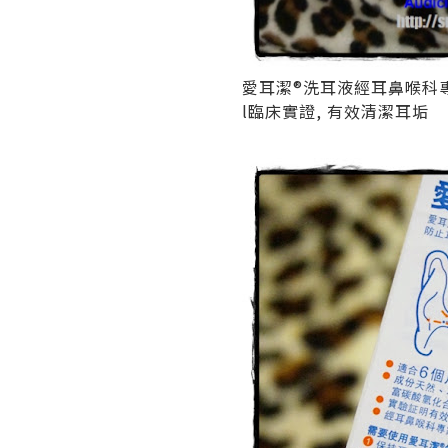
愛耳潔®洗耳液經耳鼻喉科
l臨床實證, 有效清潔耳垢