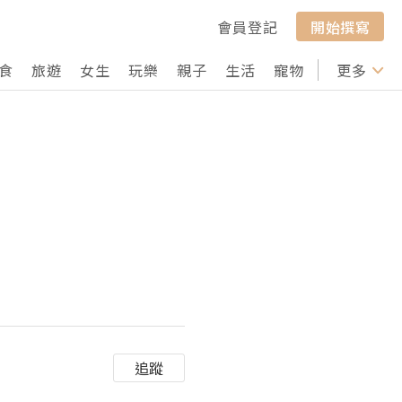
會員登記
開始撰寫
食
旅遊
女生
玩樂
親子
生活
寵物
行山
更多
打卡
追蹤