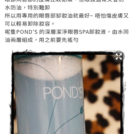
水防油，特別難卸
所以用專用的眼唇部缷妝油就最好~ 唔怕慯皮膚又
可以輕易卸除妝容。
呢隻POND'S 的深層潔淨眼唇SPA卸妝液，由水同
油兩層組成，用之前要先搖勻