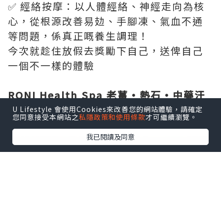
✅ 經絡按摩：以人體經絡、神經走向為核
心，從根源改善易攰、手腳凍、氣血不通
等問題，係真正嘅養生調理！
今次就趁住放假去獎勵下自己，送俾自己
一個不一樣的體驗
RONI Health Spa 老薑·熱石·中藥汗
蒸療程
U Lifestyle 會使用Cookies來改善您的網站體驗，請確定
您同意接受本網站之
私隱政策和使用條款
才可繼續瀏覽。
RONI環境令人好舒服，好放鬆。
我已閱讀及同意