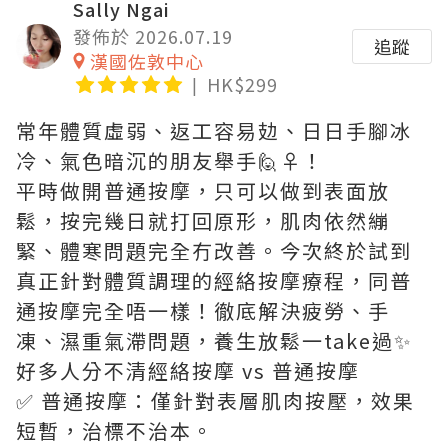
Sally Ngai
發佈於 2026.07.19
追蹤
漢國佐敦中心
HK$299
常年體質虛弱、返工容易攰、日日手腳冰
冷、氣色暗沉的朋友舉手🙋♀️！
平時做開普通按摩，只可以做到表面放
鬆，按完幾日就打回原形，肌肉依然繃
緊、體寒問題完全冇改善。今次終於試到
真正針對體質調理的經絡按摩療程，同普
通按摩完全唔一樣！徹底解決疲勞、手
凍、濕重氣滯問題，養生放鬆一take過✨
好多人分不清經絡按摩 vs 普通按摩
✅ 普通按摩：僅針對表層肌肉按壓，效果
短暫，治標不治本。