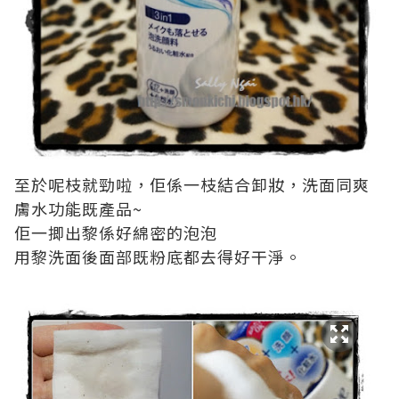
至於呢枝就勁啦，佢係一枝結合卸妝，洗面同爽
膚水功能既產品~
佢一揤出黎係好綿密的泡泡
用黎洗面後面部既粉底都去得好干淨。