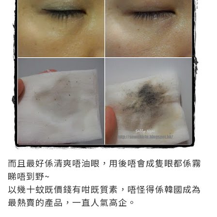
而且最好係清爽唔油眼，用後唔會成隻眼都係霧
睇唔到野~
以幾十蚊既價錢有咁既質素，唔怪得係韓國成為
最熱賣的產品，一直人氣高企。