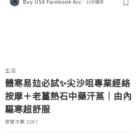
Buy USA Facebook Acc
22分鐘前
生活
體寒易攰必試✨尖沙咀專業經絡
按摩＋老薑熱石中藥汗蒸｜由內
驅寒超舒服
瀏覽次數:3267