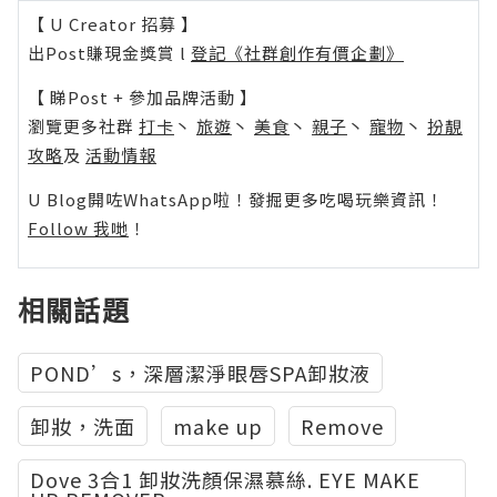
【 U Creator 招募 】
出Post賺現金獎賞 l
登記《社群創作有價企劃》
【 睇Post + 參加品牌活動 】
瀏覽更多社群
打卡
丶
旅遊
丶
美食
丶
親子
丶
寵物
丶
扮靚
攻略
及
活動情報
U Blog開咗WhatsApp啦！發掘更多吃喝玩樂資訊！
Follow 我哋
！
相關話題
POND’s，深層潔淨眼唇SPA卸妝液
卸妝，洗面
make up
Remove
Dove 3合1 卸妝洗顏保濕慕絲. EYE MAKE