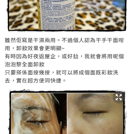
雖然佢寫是干濕兩用。不過個人認為干手干面咁
用，卸妝效果會更明顯~
有時因為好夜返屋企，或好攰，我就會將用呢個
泡泡黎全面卸妝
只要搽係面按幾按，就可以將成個面既彩妝洗
去，實在超方便同快捷。