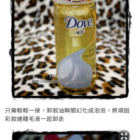
只需輕輕一按，卸妝油瞬間幻化成泡泡，將頑固
彩妝連睫毛液一起卸走