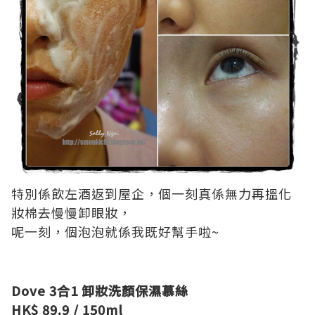
特別係飲左酒返到屋企，個一刻真係無力再搵化
妝棉去慢慢卸眼妝，
呢一刻，個泡泡就係我既好幫手啦~
Dove 3合1 卸妝洗顏保濕慕絲
HK$ 89.9 / 150ml