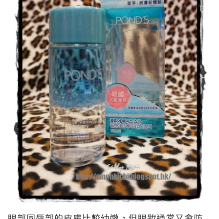
眼部同唇部的皮膚比較幼嫩，但眼妝通常又會防