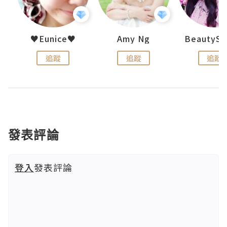
h 夏沫
♥Eunice♥
Amy Ng
追蹤
追蹤
追蹤
發表評論
登入
發表評論