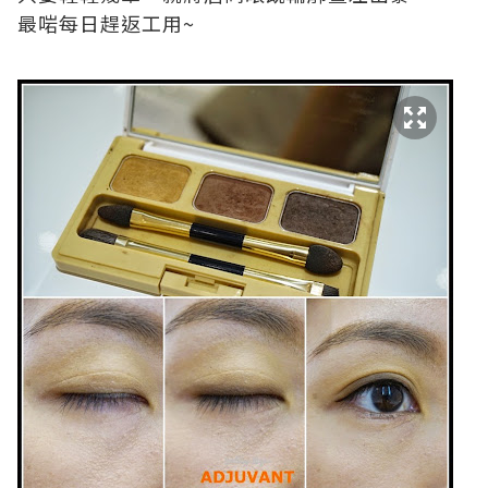
最啱每日趕返工用~