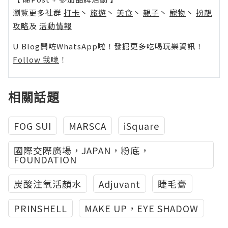
瀏覽更多社群
打卡
丶
旅遊
丶
美食
丶
親子
丶
寵物
丶
扮靚
攻略
及
活動情報
U Blog開咗WhatsApp啦！發掘更多吃喝玩樂資訊！
Follow 我哋
！
相關話題
FOG SUI
MARSCA
iSquare
國際交際廣場，JAPAN，粉底，
FOUNDATION
炭酸注氧活顏水
Adjuvant
睫毛膏
PRINSHELL
MAKE UP，EYE SHADOW