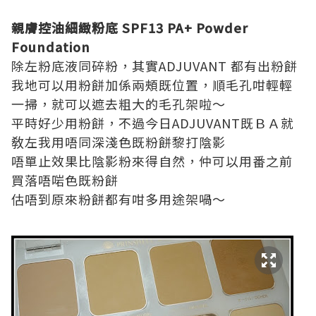
親膚控油細緻粉底 SPF13 PA+ Powder
Foundation
除左粉底液同碎粉，其實ADJUVANT 都有出粉餅
我地可以用粉餅加係兩頰既位置，順毛孔咁輕輕
一掃，就可以遮去粗大的毛孔架啦～
平時好少用粉餅，不過今日ADJUVANT既ＢＡ就
敎左我用唔同深淺色既粉餅黎打陰影
唔單止效果比陰影粉來得自然，仲可以用番之前
買落唔啱色既粉餅
估唔到原來粉餅都有咁多用途架喎～