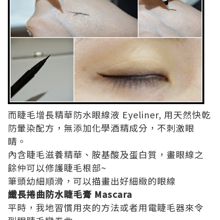
而睫毛增長精華防水眼線液 Eyeliner, 用天然快乾
防暈染配方，無添加化學酒精成分，不刺激眼
睛。
內含睫毛滋養精華、胺基酸及蛋白質，畫眼線之
餘仲可以修護睫毛根部~
筆頭幼細順滑，可以描畫出好細緻的眼線
纖長捲曲防水睫毛膏 Mascara
平時，我地習慣用夾的方法或者用電睫毛器來令