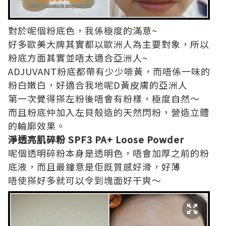
對於呢個粉底色，我係極度的滿意~
好多歐美大牌其實都以歐洲人為主要對象，所以
粉底方面其實並唔太適合亞洲人~
ADJUVANT粉底都帶有少少啡黃，而唔係一味的
粉白嫩白，好適合我地呢D黃皮膚的亞洲人
第一次覺得搽左粉後唔會有粉樣，極度自然～
而且粉底仲加入左貝殼造的天然閃粉，營造立體
的輪廓效果。
淨透亮肌碎粉 SPF3 PA+ Loose Powder
呢個透明碎粉本身是透明色，唔會加厚之前的粉
底液，而且最鐘意是佢既質感好滑，好薄
唔使搽好多就可以令到塊面好干爽～