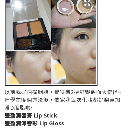
以前我好怕搽胭脂，覺得有2撻紅野係面太奇怪~
但學左呢個方法後，依家我每次化妝都好樂意加
番D胭脂啦~
豐盈潤唇膏 Lip Stick
豐盈潤澤唇彩 Lip Gloss