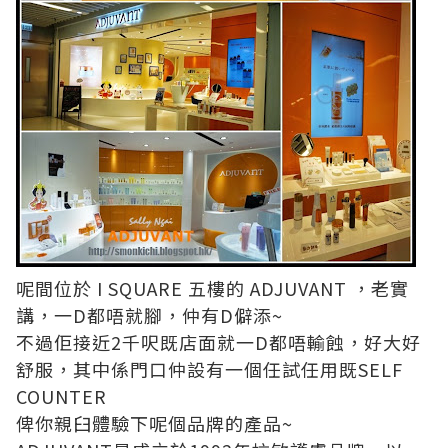
呢間位於 I SQUARE 五樓的 ADJUVANT ，老實
講，一D都唔就腳，仲有D僻添~
不過佢接近2千呎既店面就一D都唔輸蝕，好大好
舒服，其中係門口仲設有一個任試任用既SELF
COUNTER
俾你親臼體驗下呢個品牌的產品~