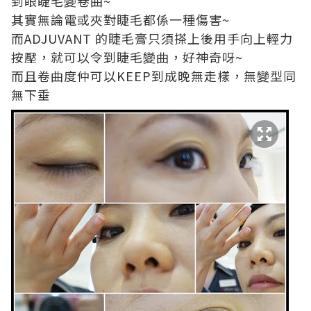
到眼睫毛變卷曲~
其實無論電或夾對睫毛都係一種傷害~
而ADJUVANT 的睫毛膏只須搽上後用手向上輕力
按壓，就可以令到睫毛變曲，好神奇呀~
而且卷曲度仲可以KEEP到成晚無走樣，無變型同
無下垂