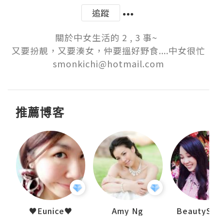
追蹤
關於中女生活的 2 , 3 事~  

又要扮靚，又要湊女，仲要搵好野食....中女很忙

smonkichi@hotmail.com
推薦博客
h 夏沫
♥Eunice♥
Amy Ng