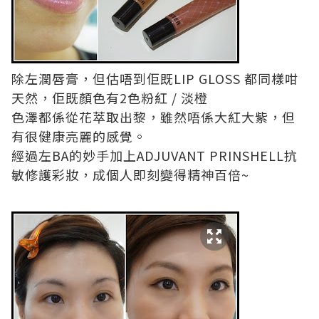
除左潤唇膏，但估唔到佢既LIP GLOSS 都同樣咁
天然，佢既顏色有2色粉紅 / 淡橙
色澤都係從花萃取出黎，雖然唔係大紅大紫，但
有很健康亮麗的感覺。
經過左BA的妙手加上ADJUVANT PRINSHELL抗
敏修護彩妝，成個人即刻變得精神百倍~