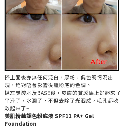
搽上面後亦無任何泛白，厚粉，偏色既情況出
現，絕對唔會影響後繼粉底的色調。
搽左炭酸水及BASE後，皮膚的質感馬上好起來了
平滑了，水潤了，不但去除了光涸感，毛孔都收
歛起來了~
美肌精華調色粉底液 SPF11 PA+ Gel
Foundation