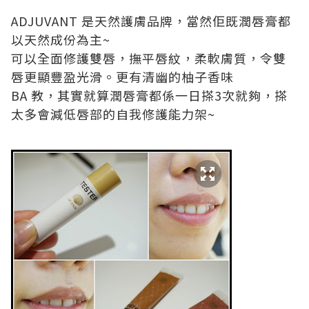
ADJUVANT 是天然護膚品牌，當然佢既潤唇膏都
以天然成份為主~
可以全面修護雙唇，撫平唇紋，柔軟膚質，令雙
唇更顯豐盈光滑。更有清幽的柚子香味
BA 教，其實就算潤唇膏都係一日搽3次就夠，搽
太多會減低唇部的自我修護能力架~