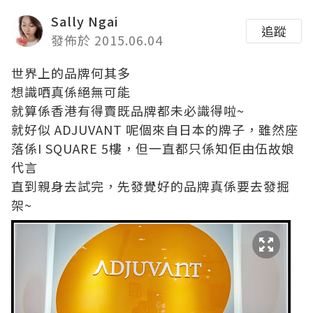
Sally Ngai
追蹤
發佈於 2015.06.04
世界上的品牌何其多
想識哂真係絕無可能
就算係香港有得賣既品牌都未必識得啦~
就好似 ADJUVANT 呢個來自日本的牌子，雖然座
落係I SQUARE 5樓，但一直都只係知佢由伍故娘
代言
直到親身去試完，先發覺好的品牌真係要去發掘
架~