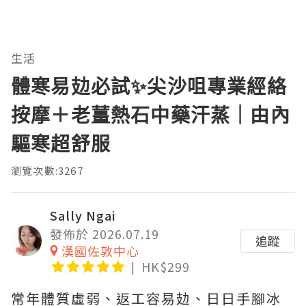
生活
體寒易攰必試✨尖沙咀專業經絡
按摩＋老薑熱石中藥汗蒸｜由內
驅寒超舒服
瀏覽次數:3267
Sally Ngai
發佈於 2026.07.19
追蹤
漢國佐敦中心
HK$299
常年體質虛弱、返工容易攰、日日手腳冰