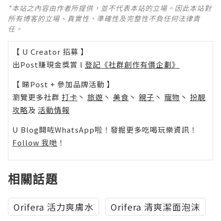
*本站之內容由作者所提供，並不代表本站的立場。因此本站對
所有博客的立場、真實性、準確性及完整性不負任何法律責
任。
【 U Creator 招募 】
出Post賺現金獎賞 l
登記《社群創作有價企劃》
【 睇Post + 參加品牌活動 】
瀏覽更多社群
打卡
丶
旅遊
丶
美食
丶
親子
丶
寵物
丶
扮靚
攻略
及
活動情報
U Blog開咗WhatsApp啦！發掘更多吃喝玩樂資訊！
Follow 我哋
！
相關話題
Orifera 活力爽膚水
Orifera 清爽潔面泡沫