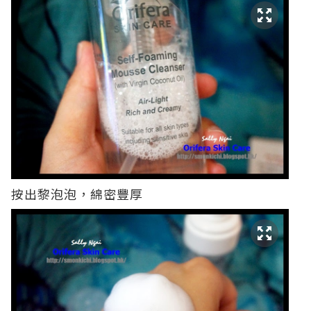
按出黎泡泡，綿密豐厚