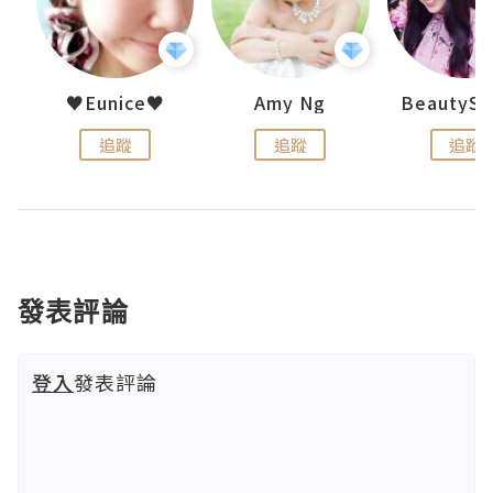
h 夏沫
♥Eunice♥
Amy Ng
追蹤
追蹤
追蹤
發表評論
登入
發表評論