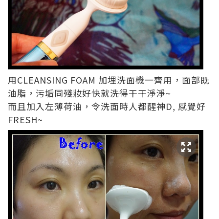
用CLEANSING FOAM 加埋洗面機一齊用，面部既
油脂，污垢同殘妝好快就洗得干干淨淨~
而且加入左薄荷油，令洗面時人都醒神D, 感覺好
FRESH~