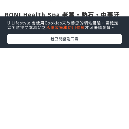
RONI Health Spa 老薑·熱石·中藥汗
蒸療程
U Lifestyle 會使用Cookies來改善您的網站體驗，請確定
您同意接受本網站之
私隱政策和使用條款
才可繼續瀏覽。
RONI環境令人好舒服，好放鬆。
我已閱讀及同意