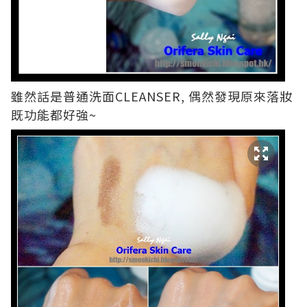
雖然話是普通洗面CLEANSER, 偶然發現原來落妝
既功能都好強~