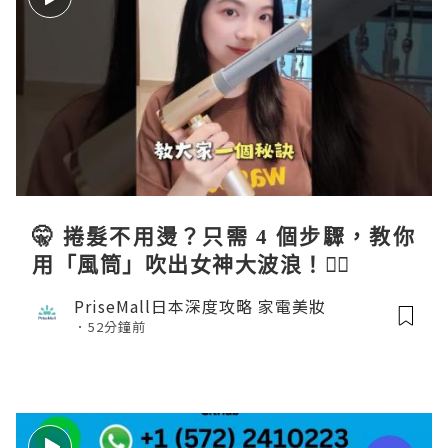
🤫 捲髮不用燙？只需 4 個步驟，教你
用「風筒」吹出女神大波浪！💇‍♀️
PriseMall日本深度攻略 家電美妝
52分鐘前