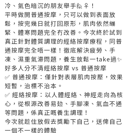
冷、氣色暗沉的朋友舉手🙋♀️！
平時做開普通按摩，只可以做到表面放
鬆，按完幾日就打回原形，肌肉依然繃
緊、體寒問題完全冇改善。今次終於試到
真正針對體質調理的經絡按摩療程，同普
通按摩完全唔一樣！徹底解決疲勞、手
凍、濕重氣滯問題，養生放鬆一take過✨
好多人分不清經絡按摩 vs 普通按摩
✅ 普通按摩：僅針對表層肌肉按壓，效果
短暫，治標不治本。
✅ 經絡按摩：以人體經絡、神經走向為核
心，從根源改善易攰、手腳凍、氣血不通
等問題，係真正嘅養生調理！
今次就趁住放假去獎勵下自己，送俾自己
一個不一樣的體驗