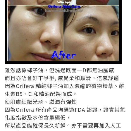
雖然話係椰子油，但洗過既面一D都無油膩感
而且亦唔會好干爭爭, 感覺柔和順滑，倍感舒適
因為Orifera 精純椰子油加入濃縮的植物精萃、維
生素B5、C 和精油配製而成，
使肌膚細緻光滑、滋潤有彈性
因為Orifera 所有產品均通過FDA 認證，證實其氧
化度指數及水份含量極低，
所以產品能確保長久新鮮。亦不需要再加入人工