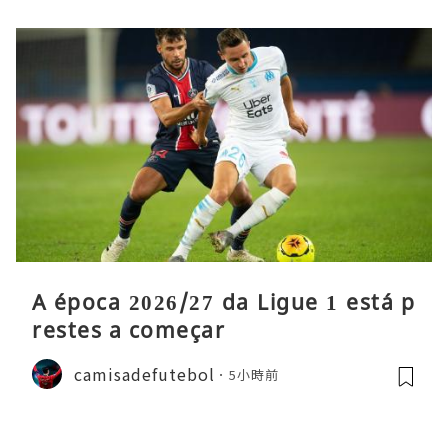
A época 2026/27 da Ligue 1 está p
restes a começar
camisadefutebol
5小時前