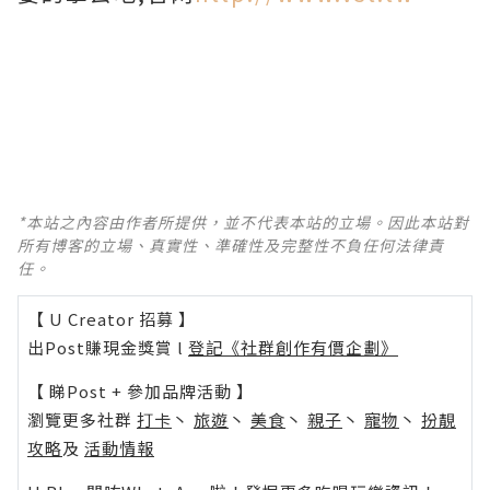
*本站之內容由作者所提供，並不代表本站的立場。因此本站對
所有博客的立場、真實性、準確性及完整性不負任何法律責
任。
【 U Creator 招募 】
出Post賺現金獎賞 l
登記《社群創作有價企劃》
【 睇Post + 參加品牌活動 】
瀏覽更多社群
打卡
丶
旅遊
丶
美食
丶
親子
丶
寵物
丶
扮靚
攻略
及
活動情報