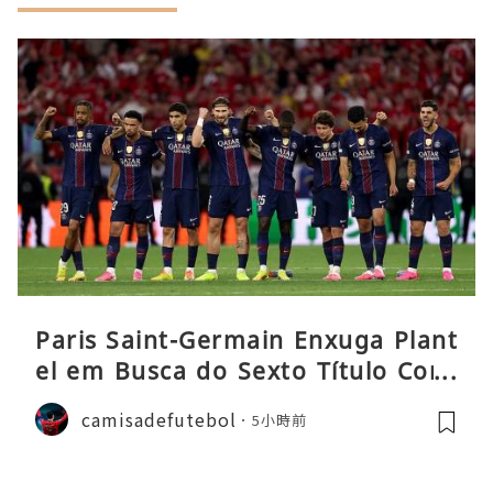
Paris Saint-Germain Enxuga Plant
el em Busca do Sexto Título Cons
ecutivo da Liga
camisadefutebol
5小時前