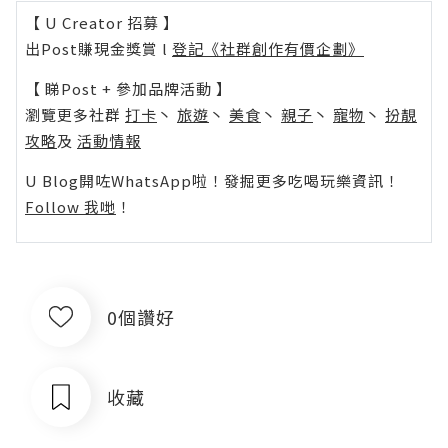
【 U Creator 招募 】
出Post賺現金獎賞 l
登記《社群創作有價企劃》
【 睇Post + 參加品牌活動 】
瀏覽更多社群
打卡
丶
旅遊
丶
美食
丶
親子
丶
寵物
丶
扮靚
攻略
及
活動情報
U Blog開咗WhatsApp啦！發掘更多吃喝玩樂資訊！
Follow 我哋
！
0個讚好
收藏