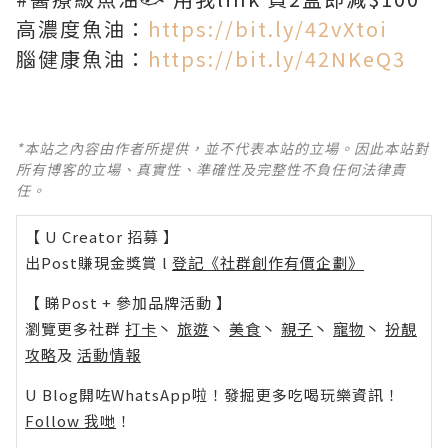
高濃度魚油：
https://bit.ly/42vXtoi
腦健康魚油：
https://bit.ly/42NKeQ3
*本站之內容由作者所提供，並不代表本站的立場。因此本站對
所有博客的立場、真實性、準確性及完整性不負任何法律責
任。
【 U Creator 招募 】
出Post賺現金獎賞 l
登記《社群創作有價企劃》
【 睇Post + 參加品牌活動 】
瀏覽更多社群
打卡
丶
旅遊
丶
美食
丶
親子
丶
寵物
丶
扮靚
攻略
及
活動情報
U Blog開咗WhatsApp啦！發掘更多吃喝玩樂資訊！
Follow 我哋
！