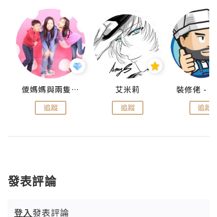
點滴
儍媽媽與兩隻小魔怪之家
艾米莉
追蹤
追蹤
追蹤
發表評論
登入
發表評論