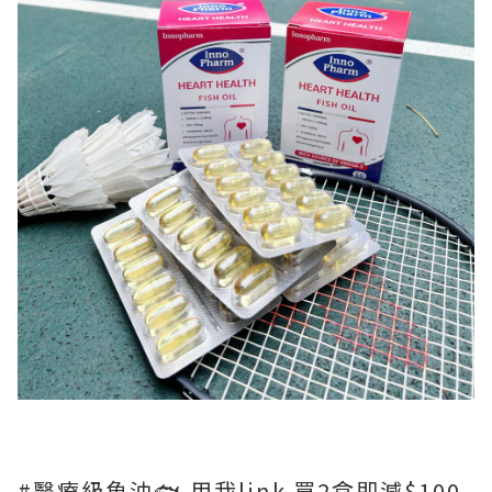
#醫療級魚油🐟 用我link 買2盒即減$100