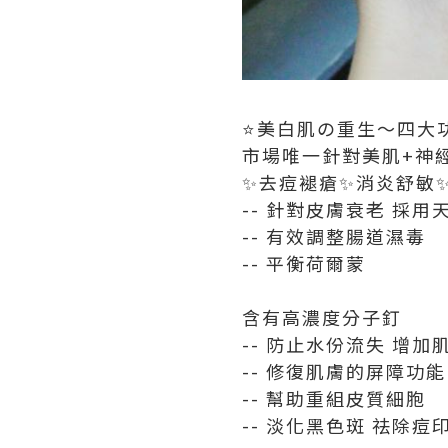
⭐️美白肌の重生～四大
市場唯一針對美肌+神
✨去痘褪瘡✨消炎舒敏
-- 針對皮膚衰老 採
-- 有效調整腸道濕毒
-- 平衡荷爾蒙
含有高濃度分子釘
-- 防止水份流失 增加
-- 修復肌膚的屏障功
-- 幫助重組皮質細胞
-- 淡化黑色斑 祛除痘