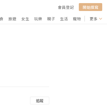
會員登記
開始撰寫
食
旅遊
女生
玩樂
親子
生活
寵物
行山
更多
打卡
追蹤