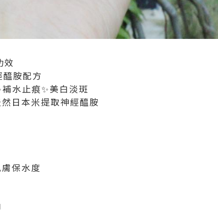
功效
經醯胺配方
✨補水止痕✨美白淡斑
用天然日本米提取神經醯胺
肌膚保水度
能
印