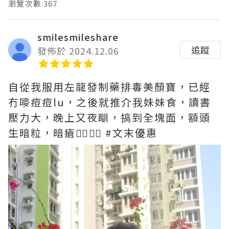
瀏覽次數:367
smilesmileshare
追蹤
發佈於 2024.12.06
自從我服用左龍發制藥排毒美顏寶，已經
冇嘜痘痘lu，之後就推介我妹妹食，讀書
壓力大，晚上又夜瞓，搞到全塊面，額頭
生暗粒，暗瘡😮‍💨😮‍💨 #文末優惠