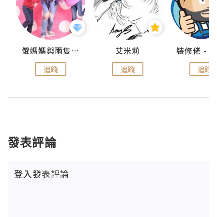
點滴
儍媽媽與兩隻小魔怪之家
艾米莉
追蹤
追蹤
追蹤
發表評論
登入
發表評論