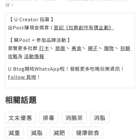
任。
【 U Creator 招募 】
出Post賺現金獎賞 l
登記《社群創作有價企劃》
【 睇Post + 參加品牌活動 】
瀏覽更多社群
打卡
丶
旅遊
丶
美食
丶
親子
丶
寵物
丶
扮靚
攻略
及
活動情報
U Blog開咗WhatsApp啦！發掘更多吃喝玩樂資訊！
Follow 我哋
！
相關話題
文末優惠
排毒
消腩茶
消脂
減重
減脂
減肥
健康飲食