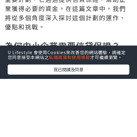
業獲得必要的資金。在這篇文章中，我們
將從多個角度深入探討這個計劃的運作、
優點和挑戰。
為何中小企業需要信貸保證？
U Lifestyle 會使用Cookies來改善您的網站體驗，請確定
中小企業面臨著多種挑戰，其中之一就是
您同意接受本網站之
私隱政策和使用條款
才可繼續瀏覽。
資金短缺。信貸保證計劃的存在，為企業
我已閱讀及同意
提供了一個安全的金融機會，使它們能夠
擴展業務、創新產品和提高競爭力。
資金的重要性
對於中小企業來說，穩定的資金流是其生
存和發展的關鍵。它不僅能夠支持日常運
營，還能夠投資於新的市場和機會。