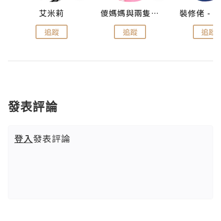
點滴
艾米莉
儍媽媽與兩隻小魔怪之家
追蹤
追蹤
追蹤
發表評論
登入
發表評論