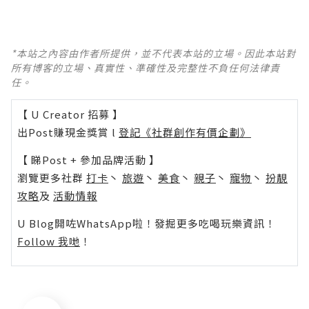
*本站之內容由作者所提供，並不代表本站的立場。因此本站對
所有博客的立場、真實性、準確性及完整性不負任何法律責
任。
【 U Creator 招募 】
出Post賺現金獎賞 l
登記《社群創作有價企劃》
【 睇Post + 參加品牌活動 】
瀏覽更多社群
打卡
丶
旅遊
丶
美食
丶
親子
丶
寵物
丶
扮靚
攻略
及
活動情報
U Blog開咗WhatsApp啦！發掘更多吃喝玩樂資訊！
Follow 我哋
！