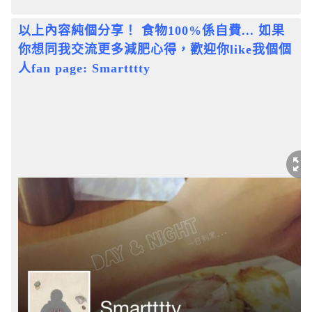
以上內容純個分享！ 食物100%係自費... 如果
你想同我交流更多減肥心得，歡迎你like我個個
人fan page: Smartttty
