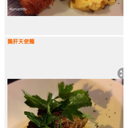
鵝肝天使麵