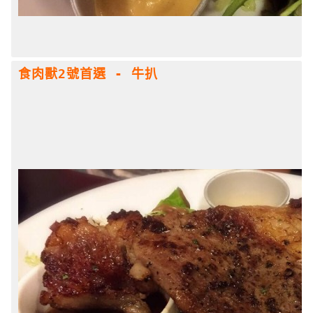
食肉獸2號首選 - 牛扒