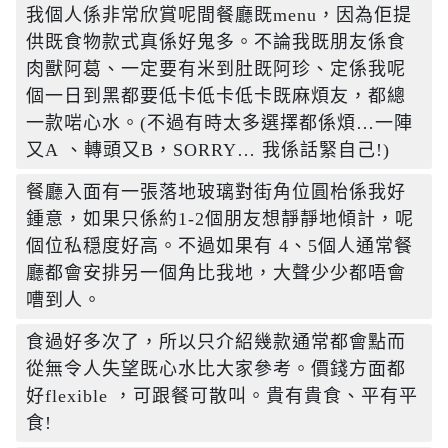
我個人係非常欣賞呢間餐廳既menu，因為佢提
供既食物款式真係好鬼多。不論我既朋友係食
肉獸阿葛、一定要有米到肚既阿珍、定係我呢
個一日到黑都要低卡低卡低卡既麻煩友，都總
一款啱心水。(不過有時太多選擇都係煩…一陣
餐廳入面有一張落地玻璃對街角位圓枱係我好
鍾意，如果只係約1-2個朋友想靜靜地傾計，呢
個位私穏度好高。不過如果有 4、5個人通常餐
廳都會安排另一個角比我地，大聲少少都唔會
嘈到人。
食過好多次了，所以只介紹幾款通常都會點而
從無令人失望既心水比大家參考。價錢方面都
好flexible ，可跟餐可散叫。貴有貴食、平有平
食! 