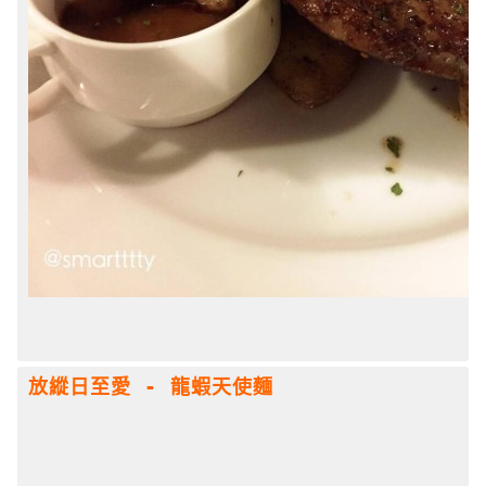
放縱日至愛 - 龍蝦天使麵