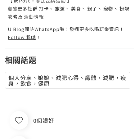
【 睇Post + 參加品牌活動 】
瀏覽更多社群
打卡
丶
旅遊
丶
美食
丶
親子
丶
寵物
丶
扮靚
攻略
及
活動情報
U Blog開咗WhatsApp啦！發掘更多吃喝玩樂資訊！
Follow 我哋
！
相關話題
個人分享、娘娘、減肥心得、纖體，減肥，瘦
身，飲食，健康
0個讚好