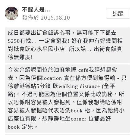
不醒人是...
追蹤
發佈於 2015.08.10
成日都要出街食飯訴心事，無可能下下都去
$250有找… 一定食窮我! 好在我仲有好幾間相
對抵食既心水平民小店! 所以話… 出街食飯真
係無難度!
今次介紹呢間位於油麻地嘅 café我經想都會
去，因為佢個location 實在係方便到無得輸 - 只
係離港鐵站5分鐘 既walking distance (全平
路)。不過可能因為佢個位置又係比較詭秘，所
以唔係咁容易被人發掘到。但係我想講唔係咁
容易被人發掘唔代表唔洗book 枱，因為始終小
店座位有限，想靜靜地坐corner 位都最好
book 定先。