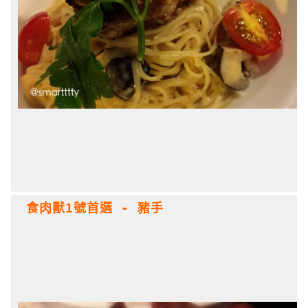
 食肉獸1號首選 - 豬手