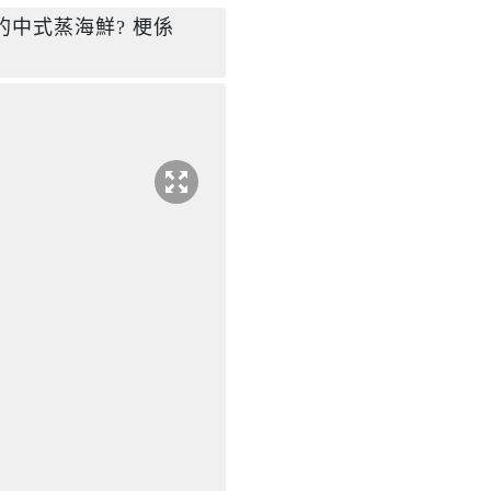
的中式蒸海鮮? 梗係