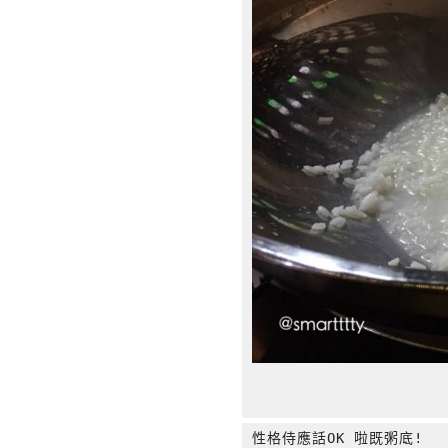
性格侍應話OK 啦既粥底!