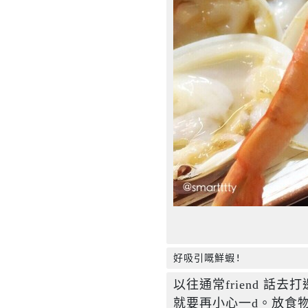
好吸引嘅鮮蝦!
以往通常friend 話
就要再小心一d。放食