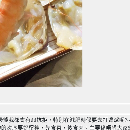
去打邊爐我都會有dd抗拒，特別在減肥時候要去打邊爐呢?~
物的次序要好留神，先食菜，後食肉。主要係唔想大家烚