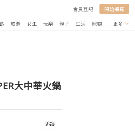
會員登記
開始撰寫
食
旅遊
女生
玩樂
親子
生活
寵物
行山
更多
打卡
SUPER大中華火鍋
追蹤