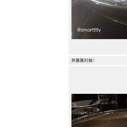
熱騰騰的鍋!