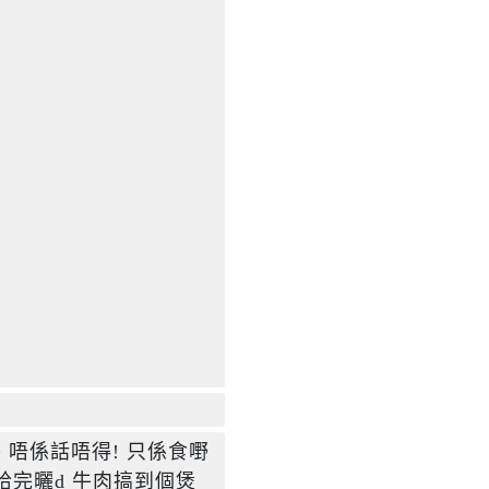
 唔係話唔得! 只係食嘢
完曬d 牛肉搞到個煲