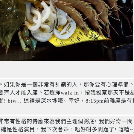
。如果你是一個非常有計劃的人，那你要有心理準備
齊人才能入座。若選擇walk in，按我觀察那天不是
btw... 這裡是深水埗哦~ 幸好，8:15pm前離座是有折
非常有性格的侍應來為我們主理個粥底! 我們好奇一問
應的確是性格演員，我下次會乖，唔好咁多問題了! 嘻嘻~)