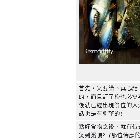
首先，又要講下真心話
的，而且訂了枱也必需要
後就已經出現等位的人潮! 
話也是有盼望的!
點好食物之後，就有位
煲到粥嗎?  (那位侍