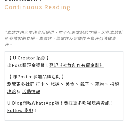
Continuous Reading
*本站之內容由作者所提供，並不代表本站的立場。因此本站對
所有博客的立場、真實性、準確性及完整性不負任何法律責
任。
【 U Creator 招募 】
出Post賺現金獎賞 l
登記《社群創作有價企劃》
【 睇Post + 參加品牌活動 】
瀏覽更多社群
打卡
丶
旅遊
丶
美食
丶
親子
丶
寵物
丶
扮靚
攻略
及
活動情報
U Blog開咗WhatsApp啦！發掘更多吃喝玩樂資訊！
Follow 我哋
！