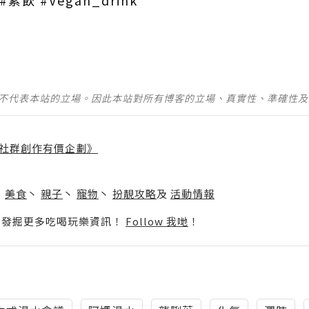
並不代表本站的立場。因此本站對所有博客的立場、真實性、準確性
社群創作有價企劃》
】
丶
美食
丶
親子
丶
寵物
丶
扮靚攻略
及
活動情報
p啦！發掘更多吃喝玩樂資訊！
Follow 我哋
！