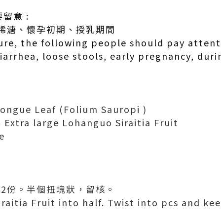
留意 :
稀溏、懷孕初期、授乳期間
ure, the following people should pay attent
iarrhea, loose stools, early pregnancy, duri
ngue Leaf (Folium Sauropi )
tra large Lohanguo Siraitia Fruit
e
開2份。半個扭塊狀，留核。
aitia Fruit into half. Twist into pcs and ke