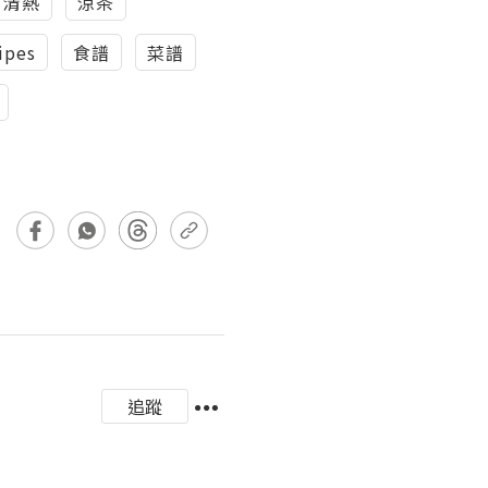
清熱
涼茶
ipes
食譜
菜譜
追蹤