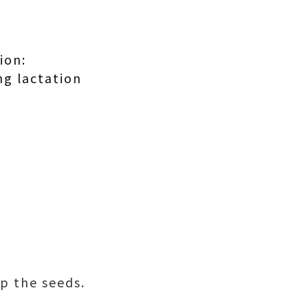
ion:
ng lactation
ep the seeds.