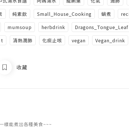
中式湯水食譜
阿媽湯水
龍脷葉
化氣
潤肺
素
純素飲
Small_House_Cooking
蝸煮
rec
mumsoup
herbdrink
Dragons_Tongue_Leaf
it
清熱潤肺
化痰止咳
vegan
Vegan_drink
收藏
一樣能煮出各種美食~~~
