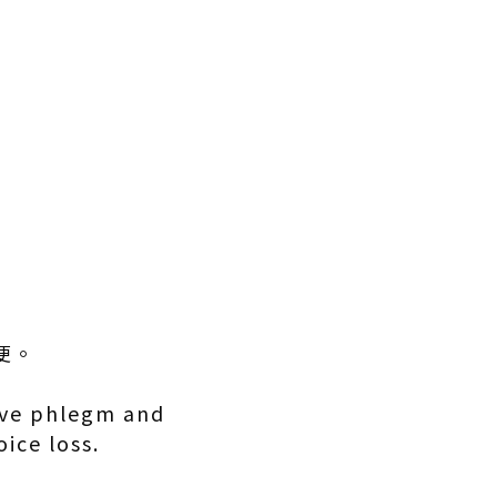
便。
olve phlegm and
ice loss.