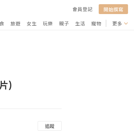
會員登記
開始撰寫
食
旅遊
女生
玩樂
親子
生活
寵物
行山
更多
打卡
片)
追蹤