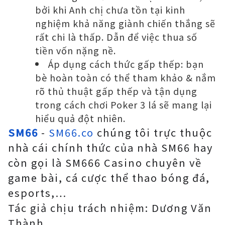
bởi khi Anh chị chưa tồn tại kinh
nghiệm khả năng giành chiến thắng sẽ
rất chi là thấp. Dẫn để việc thua số
tiền vốn nặng nề.
Áp dụng cách thức gấp thếp: bạn
bè hoàn toàn có thể tham khảo & nắm
rõ thủ thuật gấp thếp và tận dụng
trong cách chơi Poker 3 lá sẽ mang lại
hiểu quả đột nhiên.
SM66
-
SM66.co
chúng tôi trực thuộc
nhà cái chính thức của nhà SM66 hay
còn gọi là SM666 Casino chuyên về
game bài, cá cược thể thao bóng đá,
esports,…
Tác giả chịu trách nhiệm: Dương Văn
Thành