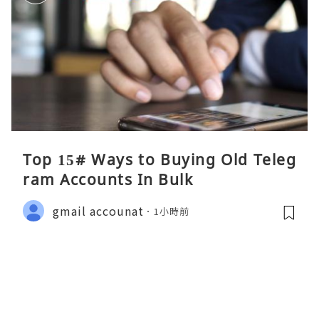
Top 15# Ways to Buying Old Teleg
ram Accounts In Bulk
gmail accounat
1小時前