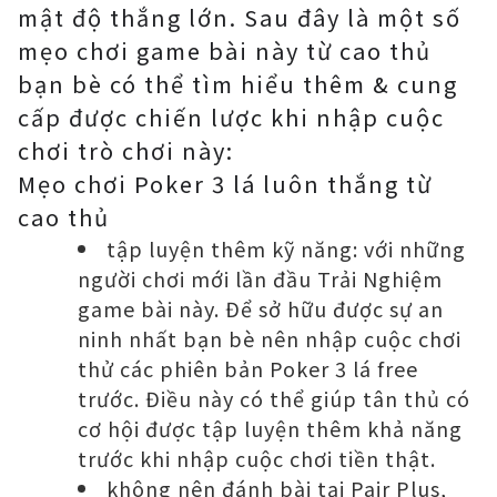
mật độ thắng lớn. Sau đây là một số
mẹo chơi game bài này từ cao thủ
bạn bè có thể tìm hiểu thêm & cung
cấp được chiến lược khi nhập cuộc
chơi trò chơi này:
Mẹo chơi Poker 3 lá luôn thắng từ
cao thủ
tập luyện thêm kỹ năng: với những
người chơi mới lần đầu Trải Nghiệm
game bài này. Để sở hữu được sự an
ninh nhất bạn bè nên nhập cuộc chơi
thử các phiên bản Poker 3 lá free
trước. Điều này có thể giúp tân thủ có
cơ hội được tập luyện thêm khả năng
trước khi nhập cuộc chơi tiền thật.
không nên đánh bài tại Pair Plus,