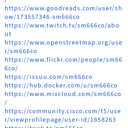
https://www.goodreads.com/user/sh
ow/173557346-sm666co
https://www.twitch.tv/sm666co/abo
ut
https://www.openstreetmap.org/use
r/sm666co
https://www.flickr.com/people/sm66
6co/
https://issuu.com/sm666co
https://hub.docker.com/u/sm666co
https://www.mixcloud.com/sm666co
/
https://community.cisco.com/t5/use
r/viewprofilepage/user-id/1658263
https://tawk.to/sm666co