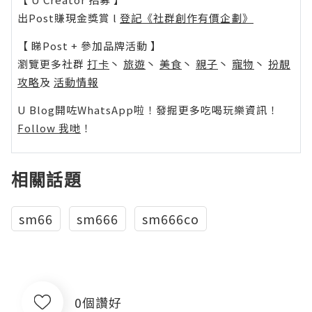
出Post賺現金獎賞 l
登記《社群創作有價企劃》
【 睇Post + 參加品牌活動 】
瀏覽更多社群
打卡
丶
旅遊
丶
美食
丶
親子
丶
寵物
丶
扮靚
攻略
及
活動情報
U Blog開咗WhatsApp啦！發掘更多吃喝玩樂資訊！
Follow 我哋
！
相關話題
sm66
sm666
sm666co
0個讚好