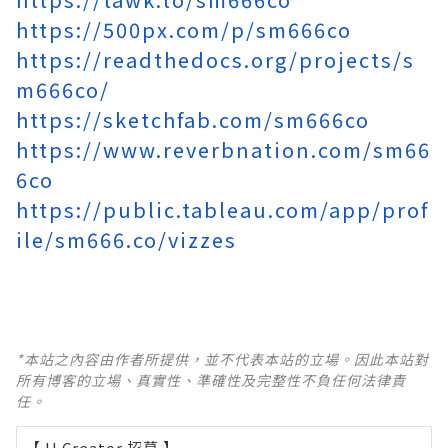
https://500px.com/p/sm666co
https://readthedocs.org/projects/s
m666co/
https://sketchfab.com/sm666co
https://www.reverbnation.com/sm66
6co
https://public.tableau.com/app/prof
ile/sm666.co/vizzes
*本站之內容由作者所提供，並不代表本站的立場。因此本站對
所有博客的立場、真實性、準確性及完整性不負任何法律責
任。
【 U Creator 招募 】