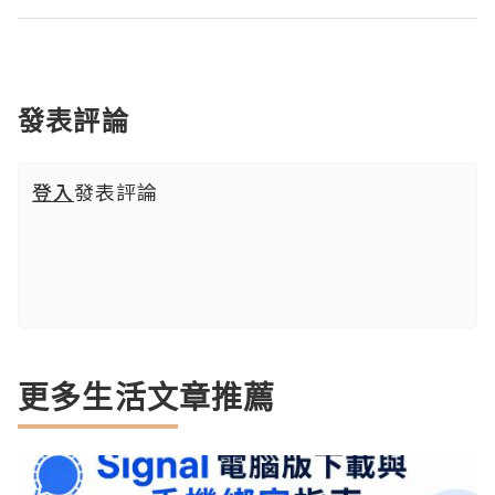
發表評論
登入
發表評論
更多生活文章推薦