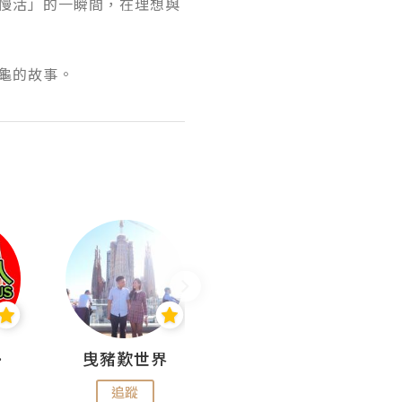
慢活」的一瞬間，在理想與
龜的故事。
nius
曳豬歎世界
Koalascities (^O^)! @ UTravel
追蹤
追蹤