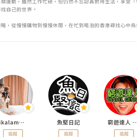
各類運動，雖然工作忙碌，但仍然不忘認真對待生活，享受「
自己的世界。

慢喝，從慢慢購物到慢慢休閒，在忙到嘔泡的香港尋找心中烏
rikalammm
魚堅日記
窮遊達人 Mr.TravelGe
追蹤
追蹤
追蹤