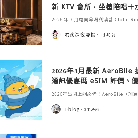
新 KTV 會所，坐檯陪唱
2026 年 7 月尾開幕嘅利澳薈 Clube 
門首間「KTV 坐檯為主、水療為輔」
技師陪唱陪飲一個鐘，再嘆一個鐘水療
港澳深夜漫談
1小時前
商務應酬、兄弟聚會啱晒。
2026年8月最新 AeroBi
通訊優惠碼 eSIM 評價、優
教學完整整理
2026年出國上網必備！AeroBile
入【ASIA2607】日韓中港澳上網 9 折
9折，eSIM評價超高穩定不卡頓，蝴蝶
Dblog
3小時前
略全解析。省錢又方便，出國旅行網路不發
ile（翔翼通訊）評價、優缺點與 Z Fli
第一件最怕的事是什麼？不是行李超重