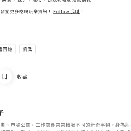
p啦！發掘更多吃喝玩樂資訊！
Follow 我哋
！
體回憶
凱喬
收藏
子
策劃、市場公關，工作關係常常接觸不同的新奇事物。身為射