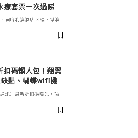
＋水療套票一次過睇
Rio，開喺利澳酒店 3 樓，係澳
嘅高端會所——私密包廂唱歌、
按摩，暢飲版仲要酒水任飲。
le 折扣碼懶人包！翔翼
缺點、蝴蝶wifi機
（翔翼通訊）最新折扣碼曝光，輸
、輸入【EUA2026】歐洲上網
機買斷WiFi分享器全球通用攻
愁！本文完整整理 AeroB
p／Fold 上網設定教學。出國
、不是航班