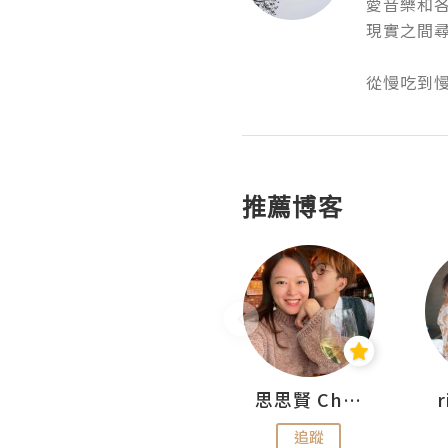
愛音樂和
現實之間尋找
從慢吃到
推薦博客
沙米旅行手帖 Somewhere Journal
思思賢 ChillMyBabe
追蹤
追蹤