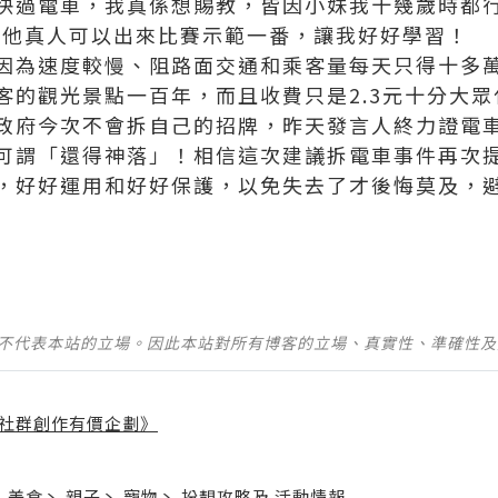
快過電車，我真係想賜教，皆因小妹我十幾歲時都行
望他真人可以出來比賽示範一番，讓我好好學習！
因為速度較慢、阻路面交通和乘客量每天只得十多
客的觀光景點一百年，而且收費只是2.3元十分大
政府今次不會拆自己的招牌，昨天發言人終力證電
可謂「還得神落」！相信這次建議拆電車事件再次
，好好運用和好好保護，以免失去了才後悔莫及，
並不代表本站的立場。因此本站對所有博客的立場、真實性、準確性
社群創作有價企劃》
】
丶
美食
丶
親子
丶
寵物
丶
扮靚攻略
及
活動情報