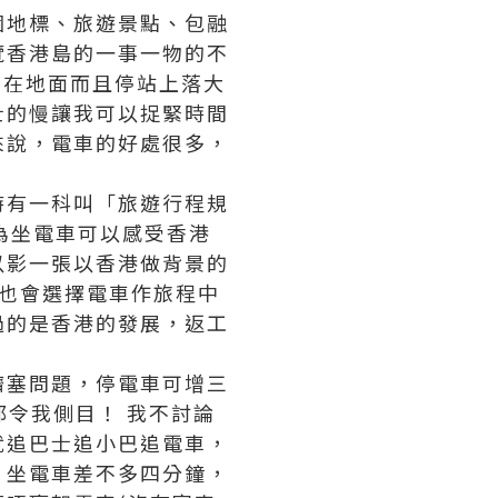
個地標、旅遊景點、包融
覽香港島的一事一物的不
車在地面而且停站上落大
士的慢讓我可以捉緊時間
來說，電車的好處很多，
時有一科叫「旅遊行程規
因為坐電車可以感受香港
以影一張以香港做背景的
m)也會選擇電車作旅程中
過的是香港的發展，返工
！
擠塞問題，停電車可增三
都令我側目！ 我不討論
就追巴士追小巴追電車，
，坐電車差不多四分鐘，