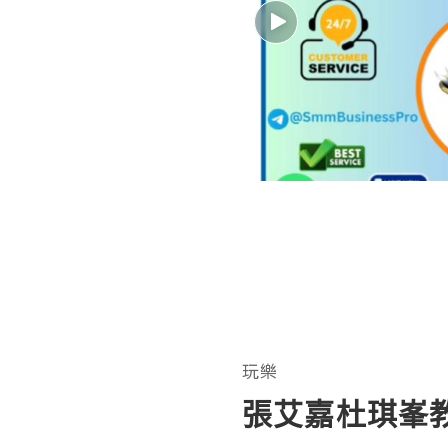
玩樂
張艾嘉杜琪峯