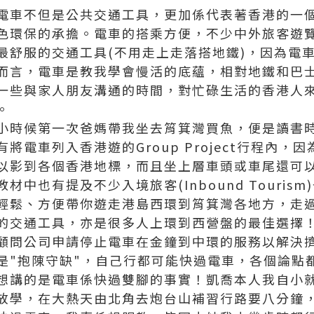
電車不但是公共交通工具，更加係代表著香港的一
色環保的承擔。電車的搭乘方便，不少中外旅客遊
最舒服的交通工具(不用走上走落搭地鐵)，因為電
而言，電車是教我學會慢活的底蘊，相對地鐵和巴
一些與家人朋友溝通的時間，對忙碌生活的香港人
。
小時候第一次爸媽帶我坐去筲箕灣買魚，便是讀書
將電車列入香港遊的Group Project行程內，
以影到各個香港地標，而且坐上層車頭或車尾還可
中也有提及不少入境旅客(Inbound Touris
輕鬆、方便帶你遊走港島
西環到筲箕灣
各地方，走
的交通工具，亦是很多人上環到西營盤的最佳選擇
顧問公司申請停止電車在金鐘到中環的服務以解決
是"抱陳守缺"，自己行都可能快過電車，各個論點
想講的是電車係快過雙腳的事實！凱喬本人我自小
放學，在大熱天由北角去炮台山補習行路要八分鐘