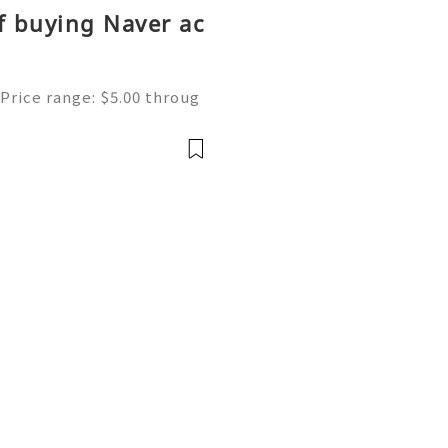
f buying Naver ac
Price range: $5.00 throug
ne | Secure & Ready to Us
s most popular search en