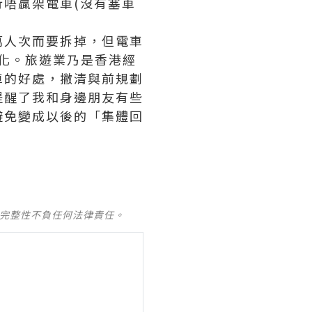
唔贏架電車(沒有塞車
萬人次而要拆掉，但電車
眾化。旅遊業乃是香港經
車的好處，撇清與前規劃
提醒了我和身邊朋友有些
避免變成以後的「集體回
及完整性不負任何法律責任。