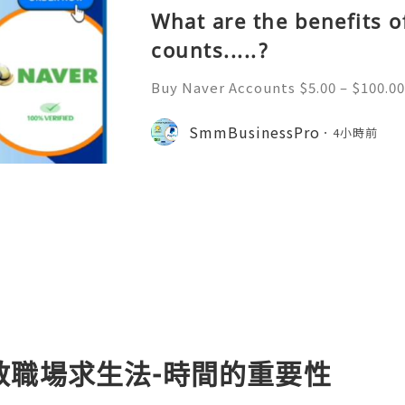
What are the benefits o
counts.....?
Buy Naver Accounts $5.00 – $100.00
h $100.00 Buy Naver Accounts Onli
e Welcome to Never South Korea’
SmmBusinessPro
4小時前
gine and online platform. Al
教職場求生法-時間的重要性