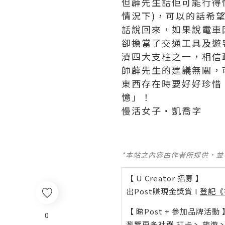
但薜先生話佢可能行得
情況下)，可以的話希
話說回來，如果說電車
卻擔當了交通工具及遊
濟四大支柱之一，相信
師薜先生的建議無關，
東西存在時要好好珍惜
憶」！
慢活女子‧凱喬字
*本站之內容由作者所提供，
【 U Creator 招募 】
出Post賺現金獎賞 l
登記《
【 睇Post + 參加品牌活動 
0
瀏覽更多社群
打卡
丶
旅遊