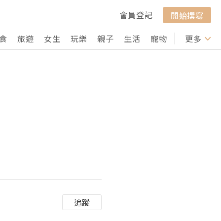
會員登記
開始撰寫
食
旅遊
女生
玩樂
親子
生活
寵物
行山
更多
打卡
追蹤