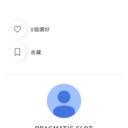
0個讚好
收藏