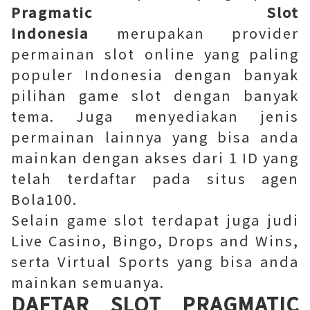
Pragmatic Slot
Indonesia
merupakan provider
permainan slot online yang paling
populer Indonesia dengan banyak
pilihan game slot dengan banyak
tema. Juga menyediakan jenis
permainan lainnya yang bisa anda
mainkan dengan akses dari 1 ID yang
telah terdaftar pada situs agen
Bola100.
Selain game slot terdapat juga judi
Live Casino, Bingo, Drops and Wins,
serta Virtual Sports yang bisa anda
mainkan semuanya.
DAFTAR SLOT PRAGMATIC