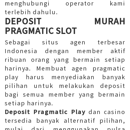
menghubungi operator kami
terlebih dahulu.
DEPOSIT MURAH
PRAGMATIC SLOT
Sebagai situs agen terbesar
Indonesia dengan member aktif
ribuan orang yang bermain setiap
harinya. Membuat agen pragmatic
play harus menyediakan banyak
pilihan untuk melakukan deposit
bagi semua member yang bermain
setiap harinya.
Deposit Pragmatic Play
dan casino
tersedia banyak alternatif pilihan,
mulai dari menggunakan pulsa