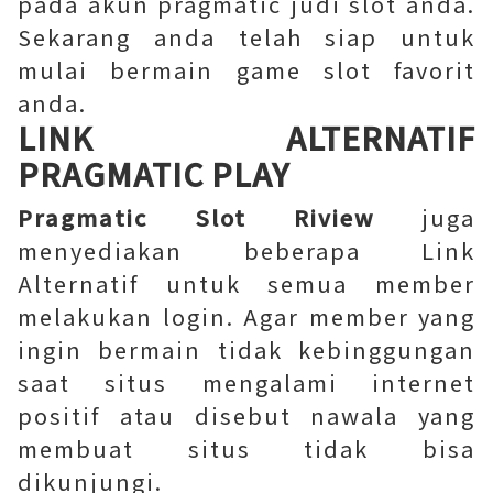
pada akun pragmatic judi slot anda.
Sekarang anda telah siap untuk
mulai bermain game slot favorit
anda.
LINK ALTERNATIF
PRAGMATIC PLAY
Pragmatic Slot Riview
juga
menyediakan beberapa Link
Alternatif untuk semua member
melakukan login. Agar member yang
ingin bermain tidak kebinggungan
saat situs mengalami internet
positif atau disebut nawala yang
membuat situs tidak bisa
dikunjungi.