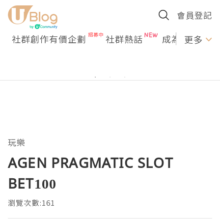
會員登記
社群創作有價企劃
社群熱話
成為U Creato
更多
玩樂
AGEN PRAGMATIC SLOT
BET100
瀏覽次數:161