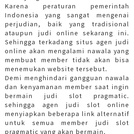
Karena peraturan pemerintah
Indonesia yang sangat mengenai
perjudian, baik yang tradisional
ataupun judi online sekarang ini.
Sehingga terkadang situs agen judi
online akan mengalami nawala yang
membuat member tidak akan bisa
menemukan website tersebut.
Demi menghindari gangguan nawala
dan kenyamanan member saat ingin
bermain judi slot pragmatic.
sehingga agen judi slot online
menyiapkan beberapa link alternatif
untuk semua member judi slot
pragmatic yang akan bermain.