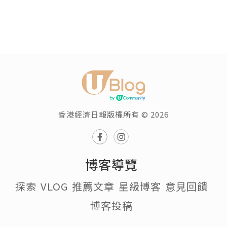
香港經濟日報版權所有 © 2026
博客導覽
探索
VLOG
推薦文章
星級博客
意見回饋
博客投稿