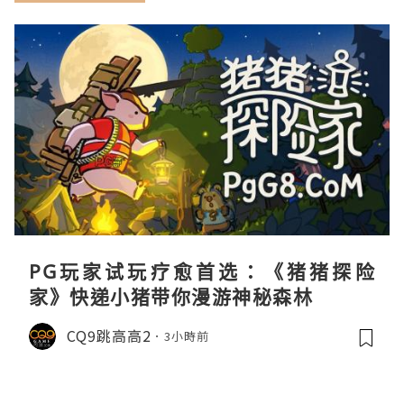
PG玩家试玩疗愈首选：《猪猪探险
家》快递小猪带你漫游神秘森林
CQ9跳高高2
3小時前