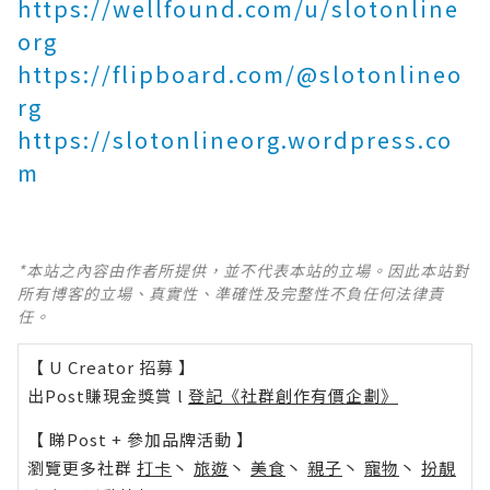
https://wellfound.com/u/slotonline
org
https://flipboard.com/@slotonlineo
rg
https://slotonlineorg.wordpress.co
m
*本站之內容由作者所提供，並不代表本站的立場。因此本站對
所有博客的立場、真實性、準確性及完整性不負任何法律責
任。
【 U Creator 招募 】
出Post賺現金獎賞 l
登記《社群創作有價企劃》
【 睇Post + 參加品牌活動 】
瀏覽更多社群
打卡
丶
旅遊
丶
美食
丶
親子
丶
寵物
丶
扮靚