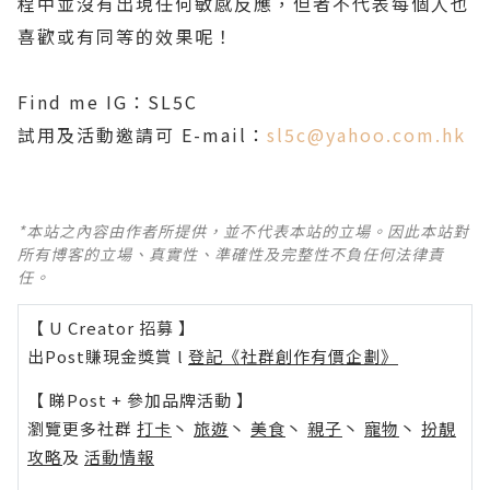
程中並沒有出現任何敏感反應，但者不代表每個人也
喜歡或有同等的效果呢！
Find me IG：SL5C
試用及活動邀請可 E-mail：
sl5c@yahoo.com.hk
*本站之內容由作者所提供，並不代表本站的立場。因此本站對
所有博客的立場、真實性、準確性及完整性不負任何法律責
任。
【 U Creator 招募 】
出Post賺現金獎賞 l
登記《社群創作有價企劃》
【 睇Post + 參加品牌活動 】
瀏覽更多社群
打卡
丶
旅遊
丶
美食
丶
親子
丶
寵物
丶
扮靚
攻略
及
活動情報