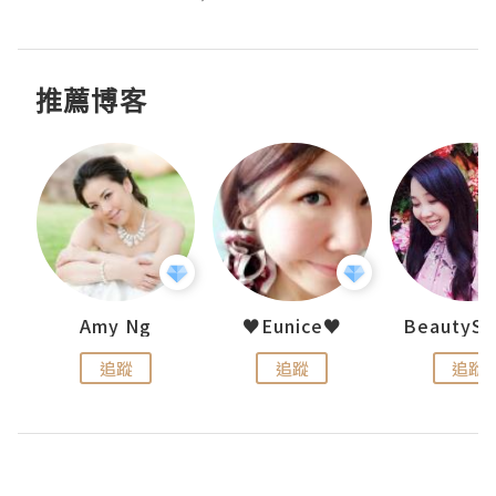
推薦博客
h 夏沫
Amy Ng
♥Eunice♥
追蹤
追蹤
追蹤