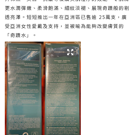
更水潤彈嫩、柔滑飽滿、細紋淡褪、展現奇蹟般的剔
透亮澤。短短推出一年在亞洲區已售逾 25萬支，廣
受亞洲女性愛戴及支持，並被喻為能夠改變膚質的
「奇蹟水」。