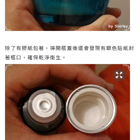
除了有膠紙包著，擰開瓶蓋後還會發現有銀色貼紙封
著瓶口，確保乾淨衛生。