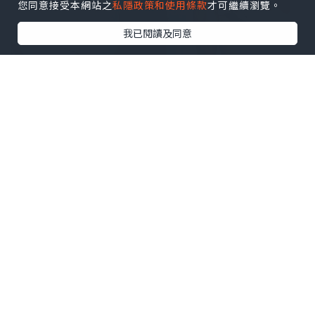
您同意接受本網站之
私隱政策和使用條款
才可繼續瀏覽。
我已閱讀及同意
人氣星級化妝師
RickyKAZAF
仲用左最新
既
Holika Holika X Peko
牛奶妹彩妝系
列，產品仲有甜甜既香味，而且仲有可愛
既造型，依家喺銅鑼灣莎莎
supreme
就
經已有得賣勒！