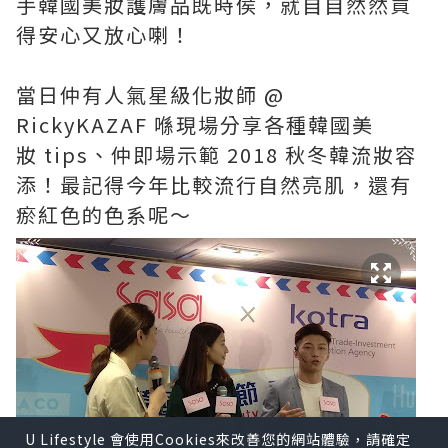
手韓國美妝護膚品既時侯，就自自然然買
得安心又放心喇！
當日仲有人氣星級化妝師
@
RickyKAZAF
喺現場分享各種韓國美
妝
tips
、仲即場示範
2018
秋冬韓流妝容
添！最記得今年比較流行自然亮肌，還有
瘀紅色的色系呢～
U Lifestyle 會使用Cookies來改善您的網站體驗，請確定