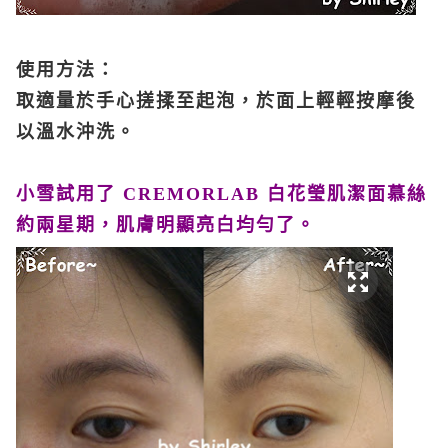
使用方法：
取適量於手心搓揉至起泡，於面上輕輕按摩後
以溫水沖洗。
小雪試用了
CREMORLAB
白花瑩肌潔面慕絲
約兩星期，肌膚明顯亮白均勻了。