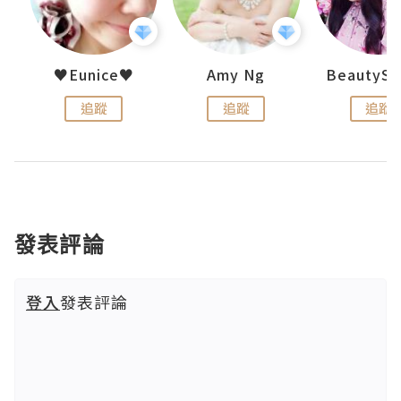
h 夏沫
♥Eunice♥
Amy Ng
追蹤
追蹤
追蹤
發表評論
登入
發表評論