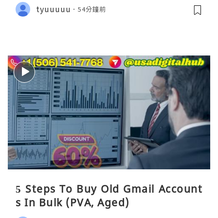
tyuuuuu
54分鐘前
5 Steps To Buy Old Gmail Account
s In Bulk (PVA, Aged)