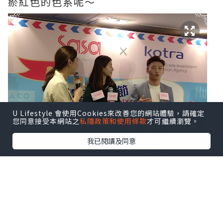
瘀紅色的色系呢～
U Lifestyle 會使用Cookies來改善您的網站體驗，請確定
您同意接受本網站之
私隱政策和使用條款
才可繼續瀏覽。
我已閱讀及同意
人氣星級化妝師
RickyKAZAF
仲用左最新
既
Holika Holika X Peko
牛奶妹彩妝系
列，產品仲有甜甜既香味，而且仲有可愛
既造型，依家喺銅鑼灣莎莎
supreme
就