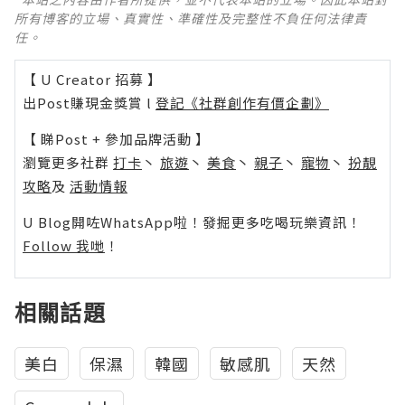
所有博客的立場、真實性、準確性及完整性不負任何法律責
任。
【 U Creator 招募 】
出Post賺現金獎賞 l
登記《社群創作有價企劃》
【 睇Post + 參加品牌活動 】
瀏覽更多社群
打卡
丶
旅遊
丶
美食
丶
親子
丶
寵物
丶
扮靚
攻略
及
活動情報
U Blog開咗WhatsApp啦！發掘更多吃喝玩樂資訊！
Follow 我哋
！
相關話題
美白
保濕
韓國
敏感肌
天然