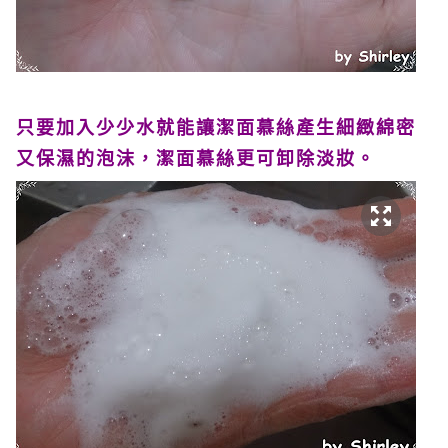
只要加入少少水就能讓潔面慕絲產生細緻綿密
又保濕的泡沫，潔面慕絲更可卸除淡妝。