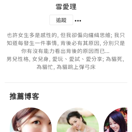
雪愛理
追蹤
也許女生多是感性的, 但我卻偏向纙緝思維; 我只
知道每發生一件事情, 背後必有其原因, 分別只是
你有沒有能力看出背後的原因而已... 

男兒性格, 女兒身, 愛玩、愛試、愛分享; 為貓死, 
為貓忙, 為貓跳上彈弓床
推薦博客