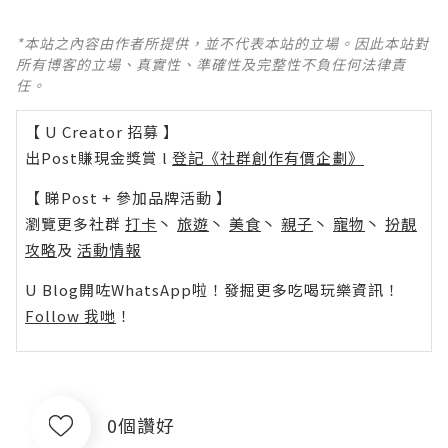
*本站之內容由作者所提供，並不代表本站的立場。因此本站對
所有博客的立場、真實性、準確性及完整性不負任何法律責
任。
【 U Creator 招募 】
出Post賺現金獎賞 l
登記《社群創作有價企劃》
【 睇Post + 參加品牌活動 】
瀏覽更多社群
打卡
丶
旅遊
丶
美食
丶
親子
丶
寵物
丶
扮靚
攻略
及
活動情報
U Blog開咗WhatsApp啦！發掘更多吃喝玩樂資訊！
Follow 我哋
！
0個讚好