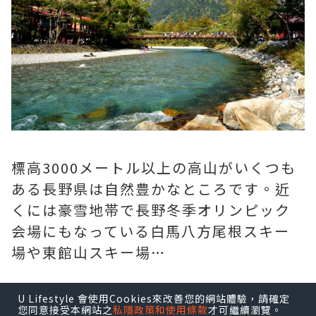
標高3000メートル以上の高山がいくつも
ある長野県は自然豊かなところです。近
くには豪雪地帯で長野冬季オリンピック
会場にもなっている白馬八方尾根スキー
場や東館山スキー場…
2 nd
U Lifestyle 會使用Cookies來改善您的網站體驗，請確定
您同意接受本網站之
私隱政策和使用條款
才可繼續瀏覽。
京都