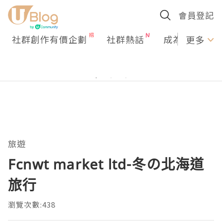
會員登記
社群創作有價企劃
社群熱話
成為U Creato
更多
旅遊
Fcnwt market ltd-冬の北海道
旅行
瀏覽次數:438