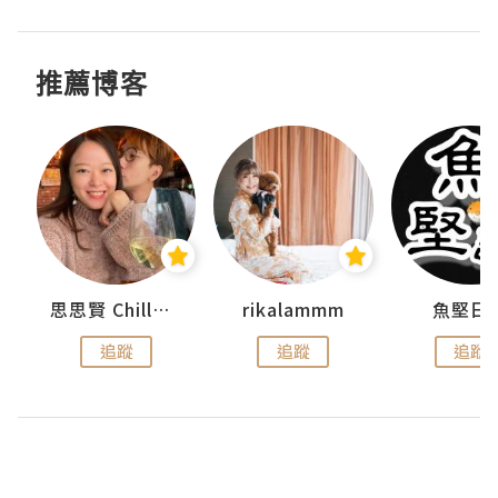
推薦博客
urnal
思思賢 ChillMyBabe
rikalammm
魚堅日
追蹤
追蹤
追蹤