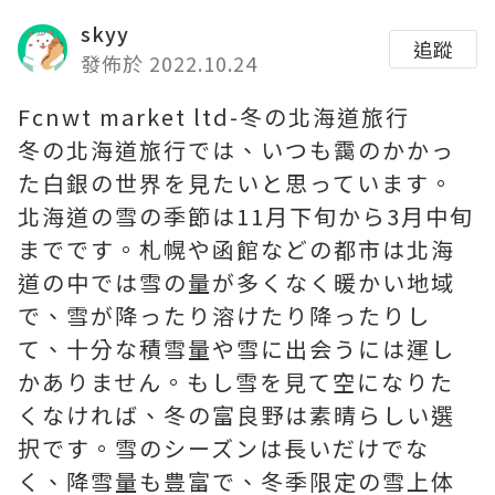
skyy
追蹤
發佈於 2022.10.24
Fcnwt market ltd-冬の北海道旅行
冬の北海道旅行では、いつも靄のかかっ
た白銀の世界を見たいと思っています。
北海道の雪の季節は11月下旬から3月中旬
までです。札幌や函館などの都市は北海
道の中では雪の量が多くなく暖かい地域
で、雪が降ったり溶けたり降ったりし
て、十分な積雪量や雪に出会うには運し
かありません。もし雪を見て空になりた
くなければ、冬の富良野は素晴らしい選
択です。雪のシーズンは長いだけでな
く、降雪量も豊富で、冬季限定の雪上体