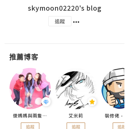
skymoon02220's blog
追蹤
推薦博客
點滴
儍媽媽與兩隻小魔怪之家
艾米莉
追蹤
追蹤
追蹤