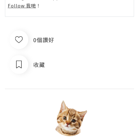
Follow 我哋
！
0個讚好
收藏