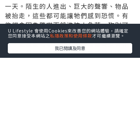
一天。陌生的人進出、巨大的聲響、物品
被抬走，這些都可能讓牠們感到恐慌。有
些貓會因為驚嚇而躲進狹小角落，狗則可
U Lifestyle 會使用Cookies來改善您的網站體驗，請確定
能因為不安而不停吠叫。這時候，比起責
您同意接受本網站之
私隱政策和使用條款
才可繼續瀏覽。
備，更重要的是保護。把寵物暫時安置在
我已閱讀及同意
安靜、封閉的空間，或交由熟悉的人照
顧，能大大降低牠們的壓力。
真正的考驗，其實是在搬屋之後。新居對
人來說是「新開始」，對寵物卻是完全陌
生的領域。地板的觸感不同、窗外的聲音
不同、連空氣的味道都不一樣。很多主人
會發現，平時乖巧的寵物突然變得不安、
食慾下降，甚至出現亂抓、亂叫、亂大小
便的情況。這些行為並非「變壞」，而是
一種求救訊號。