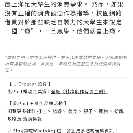
度上滿足大學生的消費需求。 然而，如果
沒有正確的消費觀念作為指導，校園網路
借貸對於那些缺乏自製力的大學生來說是
一種“癮”，一旦感染，他們就會上癮。
*本站之內容由作者所提供，並不代表本站的立場。因此本站對
所有博客的立場、真實性、準確性及完整性不負任何法律責
任。
【 U Creator 招募 】
出Post賺現金獎賞 l
登記《社群創作有價企劃》
【 睇Post + 參加品牌活動 】
瀏覽更多社群
打卡
丶
旅遊
丶
美食
丶
親子
丶
寵物
丶
扮靚
攻略
及
活動情報
U Blog開咗WhatsApp啦！發掘更多吃喝玩樂資訊！