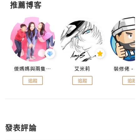
推薦博客
點滴
儍媽媽與兩隻小魔怪之家
艾米莉
追蹤
追蹤
追蹤
發表評論