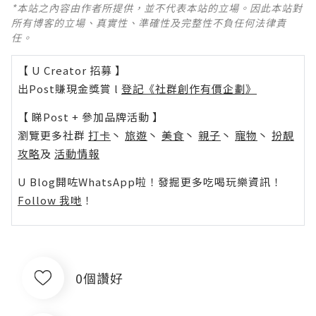
*本站之內容由作者所提供，並不代表本站的立場。因此本站對
所有博客的立場、真實性、準確性及完整性不負任何法律責
任。
【 U Creator 招募 】
出Post賺現金獎賞 l
登記《社群創作有價企劃》
【 睇Post + 參加品牌活動 】
瀏覽更多社群
打卡
丶
旅遊
丶
美食
丶
親子
丶
寵物
丶
扮靚
攻略
及
活動情報
U Blog開咗WhatsApp啦！發掘更多吃喝玩樂資訊！
Follow 我哋
！
0個讚好