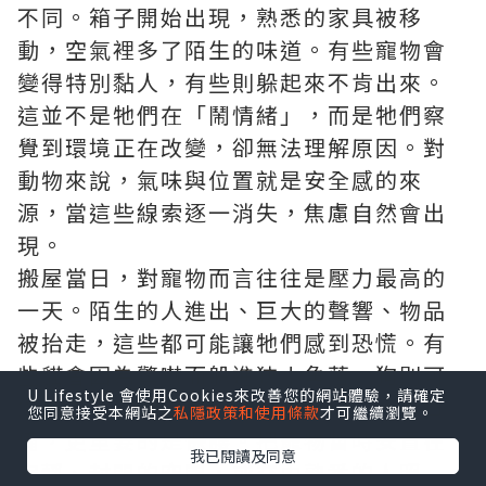
不同。箱子開始出現，熟悉的家具被移
動，空氣裡多了陌生的味道。有些寵物會
變得特別黏人，有些則躲起來不肯出來。
這並不是牠們在「鬧情緒」，而是牠們察
覺到環境正在改變，卻無法理解原因。對
動物來說，氣味與位置就是安全感的來
源，當這些線索逐一消失，焦慮自然會出
現。
搬屋當日，對寵物而言往往是壓力最高的
一天。陌生的人進出、巨大的聲響、物品
被抬走，這些都可能讓牠們感到恐慌。有
些貓會因為驚嚇而躲進狹小角落，狗則可
U Lifestyle 會使用Cookies來改善您的網站體驗，請確定
能因為不安而不停吠叫。這時候，比起責
您同意接受本網站之
私隱政策和使用條款
才可繼續瀏覽。
備，更重要的是保護。把寵物暫時安置在
我已閱讀及同意
安靜、封閉的空間，或交由熟悉的人照