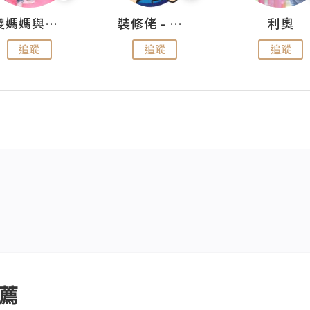
儍媽媽與兩隻小魔怪之家
裝修佬 - 香港一站式網上裝修平台
利奧
追蹤
追蹤
追蹤
薦