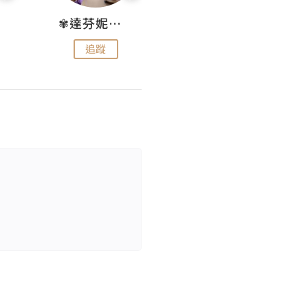
✾達芬妮•愛孩子•愛生活✾
wendysugar享受生活gogogo
追蹤
追蹤