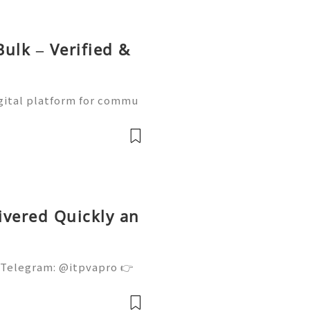
ulk – Verified &
gital platform for commu
ne learning, and communit
w Naver accounts function
前
ivered Quickly an
 Telegram: @itpvapro 👉
👉⇨➤ Email : itpvapro@gm
ps://itpvapro.com Gmail i
l servi