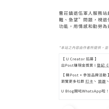
曹莊鎮退伍軍人服務站
難、急望”問題，視退
功能，用情感和勤勞為
*本站之內容由作者所提供，
【 U Creator 招募 】
出Post賺現金獎賞 l
登記《
【 睇Post + 參加品牌活動 
瀏覽更多社群
打卡
丶
旅遊
U Blog開咗WhatsAp