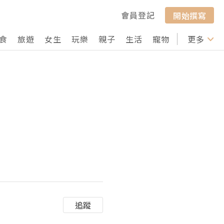
會員登記
開始撰寫
食
旅遊
女生
玩樂
親子
生活
寵物
行山
更多
打卡
追蹤