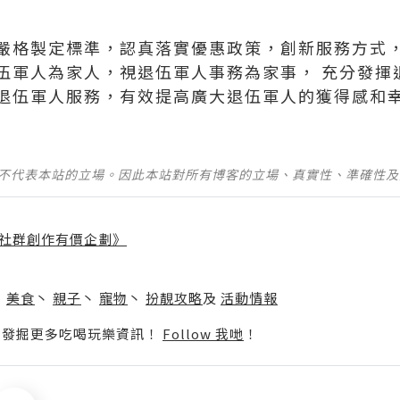
嚴格製定標準，認真落實優惠政策，創新服務方式
伍軍人為家人，視退伍軍人事務為家事， 充分發揮
退伍軍人服務，有效提高廣大退伍軍人的獲得感和
並不代表本站的立場。因此本站對所有博客的立場、真實性、準確性
社群創作有價企劃》
】
丶
美食
丶
親子
丶
寵物
丶
扮靚攻略
及
活動情報
p啦！發掘更多吃喝玩樂資訊！
Follow 我哋
！