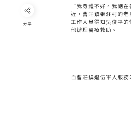
“我身體不好。我剛在
近，曹莊鎮張莊村的老
工作人員得知吳俊平的
分享
他辦理醫療救助。
自曹莊鎮退伍軍人服務