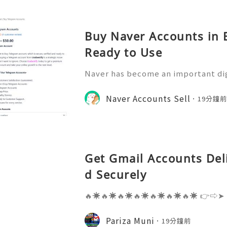
Buy Naver Accounts in B
Ready to Use
Naver has become an important di
nication, information access, onli
y participation. Understanding ho
Naver Accounts Sell
19分鐘
can help individuals, educ
Get Gmail Accounts Del
d Securely
🔥☀️🔥☀️🔥☀️🔥☀️🔥☀️🔥☀️🔥☀️ 👉⇨➤
⇨➤ WhatsApp :+1 (909) 630-5664 
ail.com 👉⇨➤ Visit To Website: htt
Pariza Muni
19分鐘前
s one of the most widely used emai