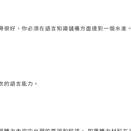
得很好，你必須在語言知識儲備方面達到一個水准
次的語言能力。
是聽力內容中出現的單詞和短語。 如果聽力材料在