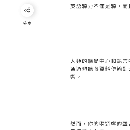
英語聽力不僅是聽，而
分享
分享
人類的聽覺中心和語言
通過傾聽將資料傳輸到
響。
然而，你的嘴迴響的聲