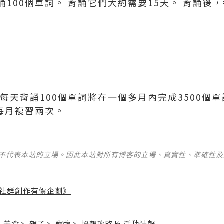
100個單詞。 背誦它們大約需要15天。 背誦後，
每天背誦100個單詞將在一個多月內完成3500個
每月複習兩次。
並不代表本站的立場。因此本站對所有博客的立場、真實性、準確性
社群創作有價企劃》
】
丶
美食
丶
親子
丶
寵物
丶
扮靚攻略
及
活動情報