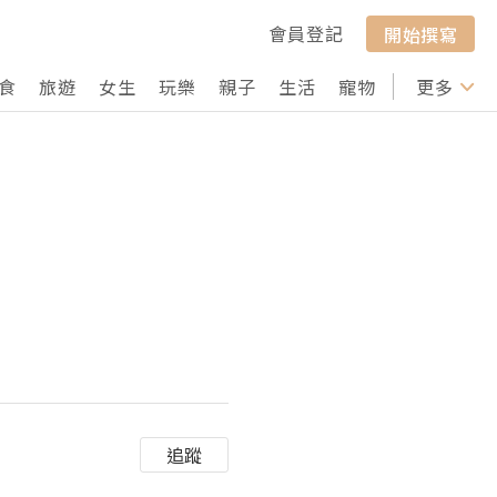
會員登記
開始撰寫
食
旅遊
女生
玩樂
親子
生活
寵物
行山
更多
打卡
追蹤