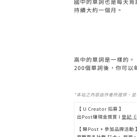
國中的單詞也是每天背誦
持續大約一個月。
高中的單詞是一樣的。 
200個單詞後，你可以
*本站之內容由作者所提供，
【 U Creator 招募 】
出Post賺現金獎賞 l
登記《
【 睇Post + 參加品牌活動 
瀏覽更多社群
打卡
丶
旅遊