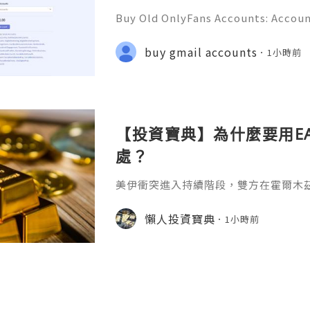
Buy Old OnlyFans Accounts: Accoun
ction & Responsible Management (
💎💲💫🌐✨💎Fast & Reliable 24/7 C
buy gmail accounts
1小時前
🌐✨💎WhatsApp :+1 (506) 541-7768 
【投資寶典】為什麼要用E
處？
美伊衝突進入持續階段，雙方在霍爾木
衝突直接推高原油風險溢價，布倫特原
100美元，雖有所回落但仍處高位。金
懶人投資寶典
1小時前
行壓力增大，黃金作為零收益資產，在
上升，因此限制了其價格的走高，那到
又有哪些好處呢？避免情緒化操作為什麼
交易可以完全規避人性情緒化操作，因