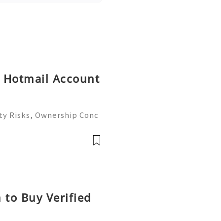
y Hotmail Account
ty Risks, Ownership Conc
ete Guide 2026) 🌐⚡️🔥✨ IN
⚡️📱💬🚀 Telegram: @get
e: @get
 to Buy Verified