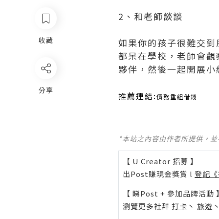
2、和老師談談
收藏
如果你的孩子很難交到
都呆在學校，老師會觀
夥伴，然後一起開展小
分享
推薦連結:
債務重組借錢
*本站之內容由作者所提供，
【 U Creator 招募 】
出Post賺現金獎賞 l
登記《
【 睇Post + 參加品牌活動 
瀏覽更多社群
打卡
丶
旅遊