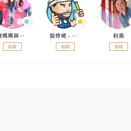
儍媽媽與兩隻小魔怪之家
裝修佬 - 香港一站式網上裝修平台
利奧
追蹤
追蹤
追蹤