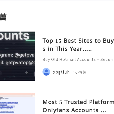
薦
Top 15 Best Sites to Bu
s in This Year.....
Buy Old Hotmail Accounts – Securi
erns, and Safe Alternatives (Compl
STANT REPLY GUARANTEED ✨🔥⚡️🌐 
xbgtfuh
1小時前
pvatop ⚡️📢👤🔔 Telegram Usernam
Most 5 Trusted Platform
Onlyfans Accounts ...