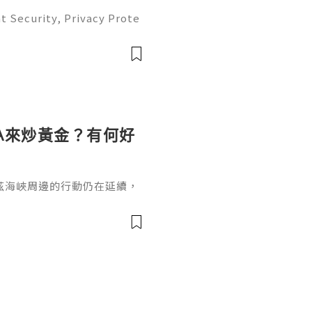
t Security, Privacy Prote
Complete Guide 2026) 💫
ustomer Support 💫💎💲💫
💫💎💲💫🌐✨💎Te
A來炒黃金？有何好
茲海峽周邊的行動仍在延續，
油在衝突升級後一度突破每桶
融條件被動收緊，實際利率上
利率上行環境中面臨機會成本
底為什麼要用EA來炒黃金？這
要用EA來炒黃金？首先EA