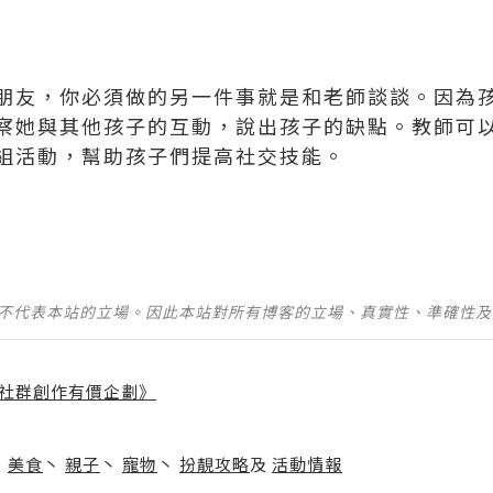
朋友，你必須做的另一件事就是和老師談談。因為
察她與其他孩子的互動，說出孩子的缺點。教師可
組活動，幫助孩子們提高社交技能。
並不代表本站的立場。因此本站對所有博客的立場、真實性、準確性
社群創作有價企劃》
】
丶
美食
丶
親子
丶
寵物
丶
扮靚攻略
及
活動情報