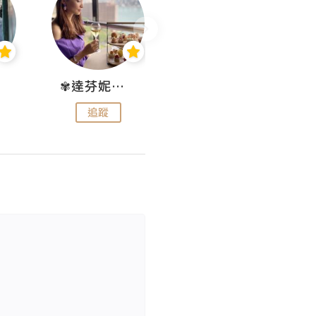
✾達芬妮•愛孩子•愛生活✾
wendysugar享受生活gogogo
追蹤
追蹤