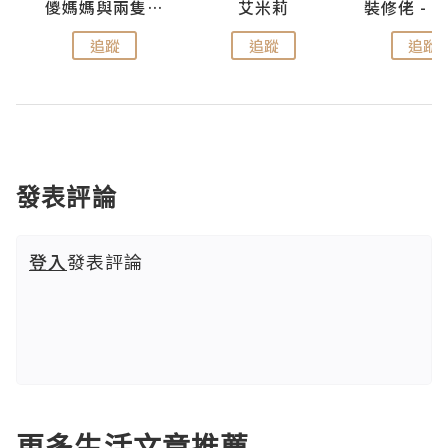
點滴
儍媽媽與兩隻小魔怪之家
艾米莉
追蹤
追蹤
追蹤
發表評論
登入
發表評論
更多生活文章推薦