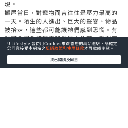
現。
搬屋當日，對寵物而言往往是壓力最高的
一天。陌生的人進出、巨大的聲響、物品
被抬走，這些都可能讓牠們感到恐慌。有
些貓會因為驚嚇而躲進狹小角落，狗則可
U Lifestyle 會使用Cookies來改善您的網站體驗，請確定
能因為不安而不停吠叫。這時候，比起責
您同意接受本網站之
私隱政策和使用條款
才可繼續瀏覽。
備，更重要的是保護。把寵物暫時安置在
我已閱讀及同意
安靜、封閉的空間，或交由熟悉的人照
顧，能大大降低牠們的壓力。
真正的考驗，其實是在搬屋之後。新居對
人來說是「新開始」，對寵物卻是完全陌
生的領域。地板的觸感不同、窗外的聲音
不同、連空氣的味道都不一樣。很多主人
會發現，平時乖巧的寵物突然變得不安、
食慾下降，甚至出現亂抓、亂叫、亂大小