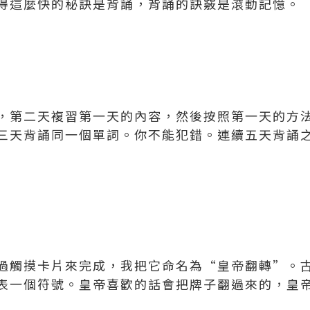
得這麼快的秘訣是背誦，背誦的訣竅是滾動記憶。
，第二天複習第一天的內容，然後按照第一天的方
三天背誦同一個單詞。你不能犯錯。連續五天背誦
過觸摸卡片來完成，我把它命名為“皇帝翻轉”。
表一個符號。皇帝喜歡的話會把牌子翻過來的，皇