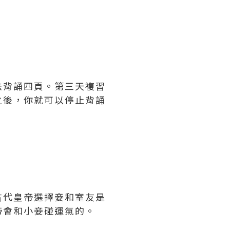
法背誦四頁。第三天複習
之後，你就可以停止背誦
古代皇帝選擇妾和室友是
帝會和小妾碰運氣的。