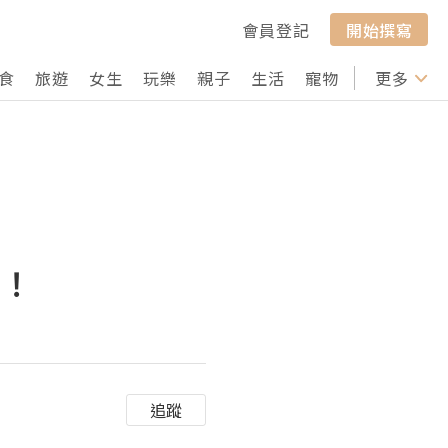
會員登記
開始撰寫
食
旅遊
女生
玩樂
親子
生活
寵物
行山
更多
打卡
示！
追蹤