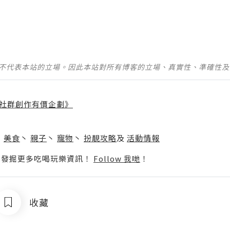
並不代表本站的立場。因此本站對所有博客的立場、真實性、準確性
社群創作有價企劃》
】
丶
美食
丶
親子
丶
寵物
丶
扮靚攻略
及
活動情報
p啦！發掘更多吃喝玩樂資訊！
Follow 我哋
！
收藏