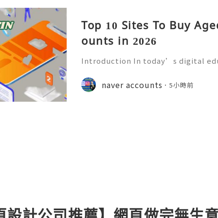
Top 10 Sites To Buy Ag
ounts in 2026
Introduction In today’s digital e
mmunication has become an essenti
Educational institutions around th
naver accounts
5小時前
d email accounts to stude
網頁設計公司推薦】網頁做完無生