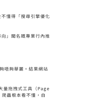
全不懂得「搜尋引擎優化
導向」聞名嘅專業行內推
）夠唔夠華麗。結果網站
大量拖拽式工具（Page
e 爬蟲根本看不懂，自