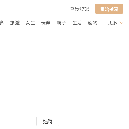
會員登記
開始撰寫
食
旅遊
女生
玩樂
親子
生活
寵物
行山
更多
打卡
追蹤