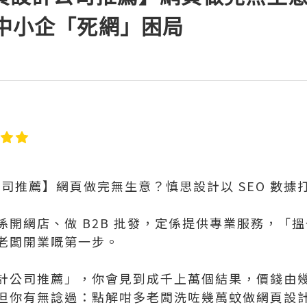
破中小企「死網」困局
公司推薦】網頁做完無生意？慎思設計以 SEO 數
係開網店、做 B2B 批發，定係提供專業服務，「
老闆開業嘅第一步。
計公司推薦」，你會見到成千上萬個結果，價錢由
但你有無諗過：點解咁多老闆洗咗幾萬蚊做網頁設