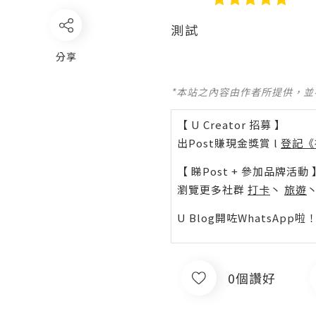
測試
分享
*本站之內容由作者所提供，
【 U Creator 招募 】
出Post賺現金獎賞 l
登記《
【 睇Post + 參加品牌活動 
瀏覽更多社群
打卡
丶
旅遊
U Blog開咗WhatsAp
0個讚好