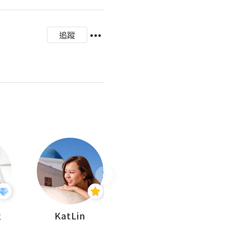
追蹤
杜
KatLin
Missmiki 米奇小姐