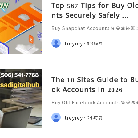
Top 567 Tips for Buy O
nts Securely Safely ...
Buy Snapchat Accounts 💫💎💲💫🌐✨
stomer Support 💫💎💲💫🌐✨💎What
💫💎💲💫🌐✨💎Telegram: @usadigita
treyrey
5分鐘前
d: usadigitalhub 💫💎💲💫🌐✨💎Ema
l
The 10 Sites Guide to B
ok Accounts in 2026
Buy Old Facebook Accounts 💫💎💲
7 Customer Support 💫💎💲💫🌐✨💎W
68 💫💎💲💫🌐✨💎Telegram: @usadig
treyrey
2小時前
cord: usadigitalhub 💫💎💲💫🌐✨💎