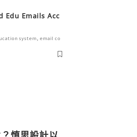
ed Edu Emails Acc
ducation system, email co
al part of academic life.
e world provide dedicate
意？慎思設計以