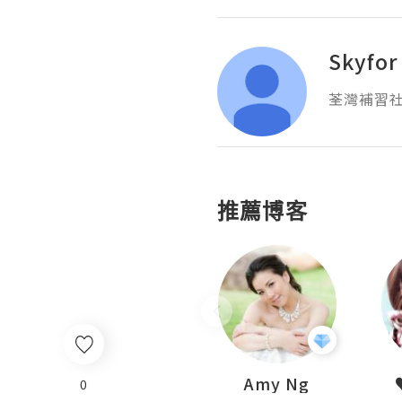
Skyfor
荃灣補習
推薦博客
LoveCath 夏沫
Amy Ng
0