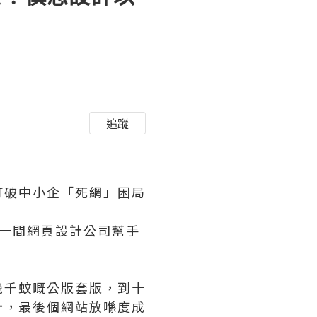
追蹤
據打破中小企「死網」困局
搵一間網頁設計公司幫手
幾千蚊嘅公版套版，到十
計，最後個網站放喺度成