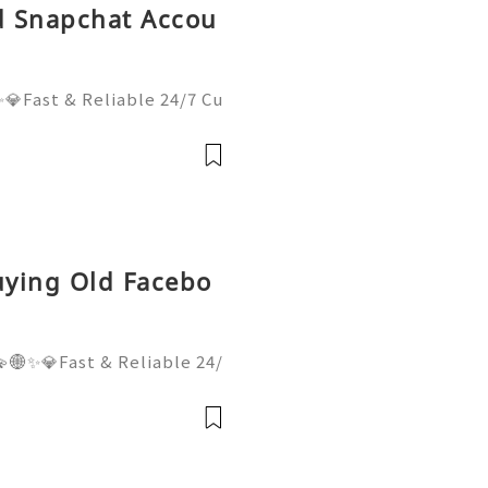
ld Snapchat Accou
💎Fast & Reliable 24/7 Cu
sApp :+1 (506) 541-7768
lhub 💫💎💲💫🌐✨💎Discor
il:usadigitalhubsell@gmai
uying Old Facebo
🌐✨💎Fast & Reliable 24/
hatsApp :+1 (506) 541-77
italhub 💫💎💲💫🌐✨💎Dis
Email:usadigitalhubsell@g