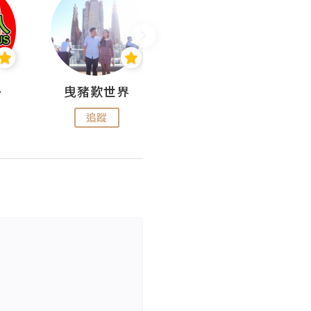
nius
曳豬歎世界
Koalascities (^O^)! @ UTravel
追蹤
追蹤