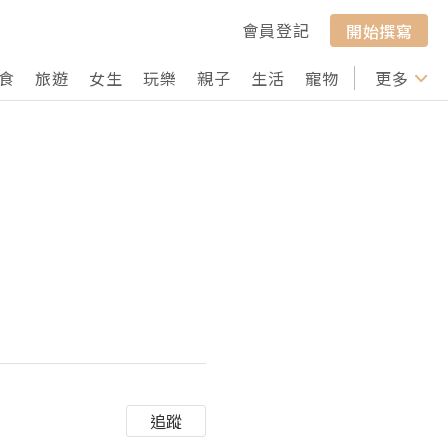
會員登記
開始撰寫
食
旅遊
女生
玩樂
親子
生活
寵物
行山
更多
打卡
追蹤