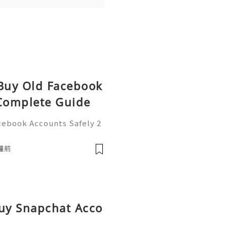
 Buy Old Facebook
 Complete Guide
cebook Accounts Safely 2
To More Information Pleas
@usabestzone ❤️🥰🌍➤What
鐘前
ai
Buy Snapchat Acco