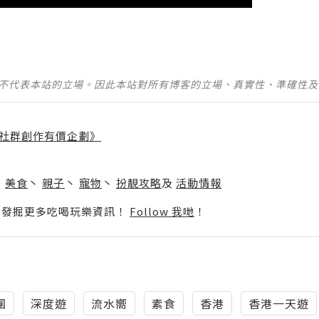
並不代表本站的立場。因此本站對所有博客的立場、真實性、準確性
社群創作有價企劃》
】
丶
美食
丶
親子
丶
寵物
丶
扮靚攻略
及
活動情報
p啦！發掘更多吃喝玩樂資訊！
Follow 我哋
！
團
深度遊
流水嚮
素食
香港
香港一天遊