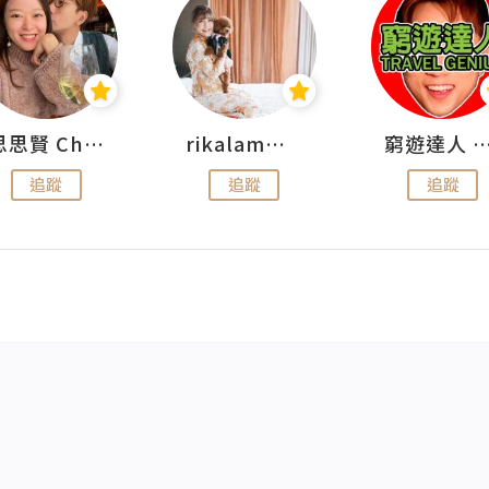
思思賢 ChillMyBabe
rikalammm
窮遊達人 Mr.TravelGe
追蹤
追蹤
追蹤