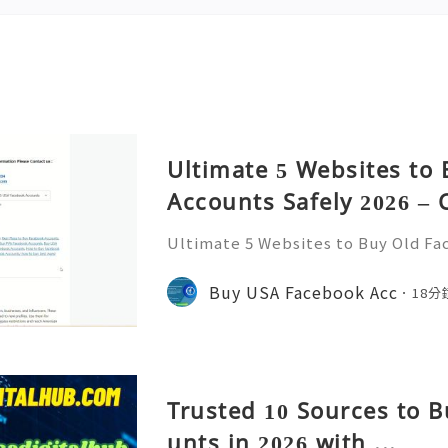
Ultimate 5 Websites to
Accounts Safely 2026 –
Ultimate 5 Websites to Buy Old Fa
026 – Complete Guide If You Want 
e Contact us : ❤️🥰🌍➤Telegram: 
Buy USA Facebook Acc
18分
sApp: +1 (612) 649-8194 ❤️🥰🌍➤Em
Trusted 10 Sources to 
unts in 2026 with ...