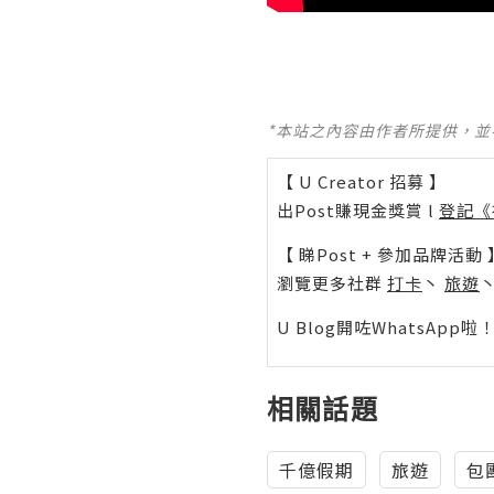
*本站之內容由作者所提供，
【 U Creator 招募 】
出Post賺現金獎賞 l
登記《
【 睇Post + 參加品牌活動 
瀏覽更多社群
打卡
丶
旅遊
U Blog開咗WhatsAp
相關話題
千億假期
旅遊
包