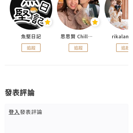
urnal
魚堅日記
思思賢 ChillMyBabe
rikala
追蹤
追蹤
追蹤
發表評論
登入
發表評論