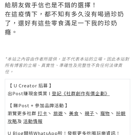
給朋友做手信也是不錯的選擇！
在這疫情下，都不知有多久沒有喝過珍奶
了，還好有這些零食滿足一下我的珍奶
癮。
*本站之內容由作者所提供，並不代表本站的立場。因此本站對
所有博客的立場、真實性、準確性及完整性不負任何法律責
任。
【 U Creator 招募 】
出Post賺現金獎賞 l
登記《社群創作有價企劃》
【 睇Post + 參加品牌活動 】
瀏覽更多社群
打卡
丶
旅遊
丶
美食
丶
親子
丶
寵物
丶
扮靚
攻略
及
活動情報
U Blog開咗WhatsApp啦！發掘更多吃喝玩樂資訊！