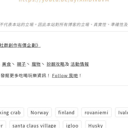
並不代表本站的立場。因此本站對所有博客的立場、真實性、準確性
社群創作有價企劃》
】
丶
美食
丶
親子
丶
寵物
丶
扮靚攻略
及
活動情報
p啦！發掘更多吃喝玩樂資訊！
Follow 我哋
！
king crab
Norway
finland
rovaniemi
Ival
er
santa claus village
igloo
Husky