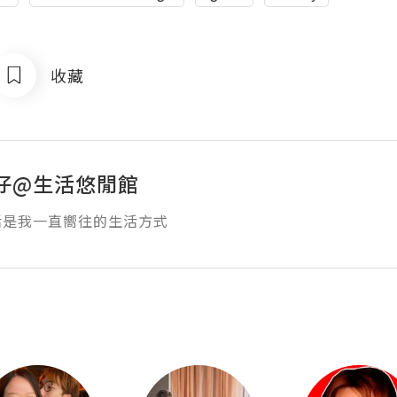
收藏
仔@生活悠閒館
活是我一直嚮往的生活方式