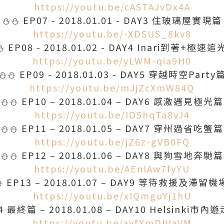
https://youtu.be/cASTAJvDx4A
⛄
⛄
EP07 - 2018.01.01 - DAY3 住玻璃屋實現篇
https://youtu.be/-XDSUS_8kv8
⛄
EP08 - 2018.01.02 - DAY4 Inari到著+極速
https://youtu.be/yLWM-qia9H0
⛄
⛄
EP09 - 2018.01.03 - DAY5 穿越時空Party
https://youtu.be/mJjZcXmW84Q
⛄
⛄
EP10 – 2018.01.04 – DAY6 感激遇見極光篇
https://youtu.be/IO5hqTa8vJ4
⛄
⛄
EP11 – 2018.01.05 – DAY7 穿州過省吃蟹篇
https://youtu.be/jZ6z-gVB0FQ
⛄
⛄
EP12 – 2018.01.06 – DAY8 與狗雪地奔馳篇
https://youtu.be/AEnlAw7fyYU
⛄
EP13 – 2018.01.07 – DAY9 等待救援及滯留
https://youtu.be/xIQmguYj1hU
4 最終篇 – 2018.01.08 – DAY10 Helsinki市
https://youtu.be/ayfXmDlVaVM