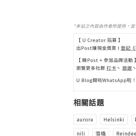
*本站之內容由作者所提供，
【 U Creator 招募 】
出Post賺現金獎賞 l
登記《
【 睇Post + 參加品牌活動 
瀏覽更多社群
打卡
丶
旅遊
U Blog開咗WhatsAp
相關話題
aurora
Helsinki
nili
雪橇
Reinde