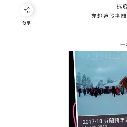
抗疫
亦趁這段期間,
分享
分享
一