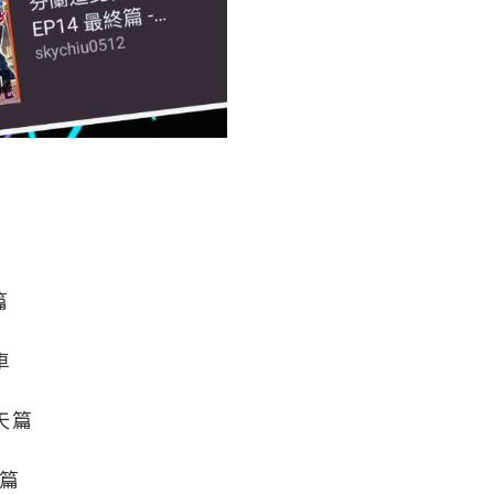
篇
車
半天篇
夜篇