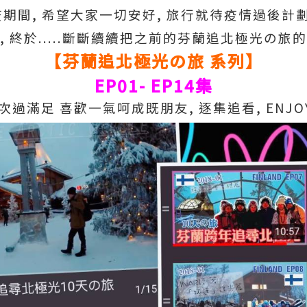
期間, 希望大家一切安好, 旅行就待疫情過後計
 終於.....斷斷續續把之前的芬蘭追北極光の旅的
【芬蘭追北極光の旅 系列】
EP01- EP14集
次過滿足 喜歡一氣呵成既朋友, 逐集追看, ENJOY