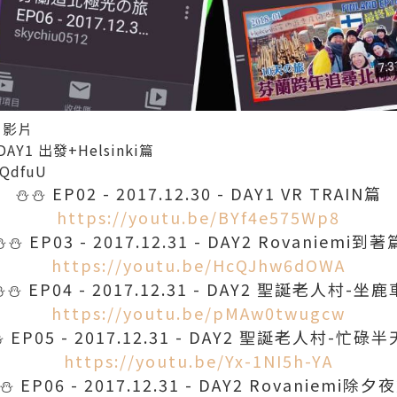
】影片
- DAY1 出發+Helsinki篇
fQdfuU
⛄
⛄
EP02 - 2017.12.30 - DAY1 VR TRAIN篇
https://youtu.be/BYf4e575Wp8
⛄
⛄
EP03 - 2017.12.31 - DAY2 Rovaniemi到著
https://youtu.be/HcQJhw6dOWA
⛄
⛄
EP04 - 2017.12.31 - DAY2 聖誕老人村-坐鹿
https://youtu.be/pMAw0twugcw
⛄
EP05 - 2017.12.31 - DAY2 聖誕老人村-忙碌
https://youtu.be/Yx-1NI5h-YA
⛄
EP06 - 2017.12.31 - DAY2 Rovaniemi除夕