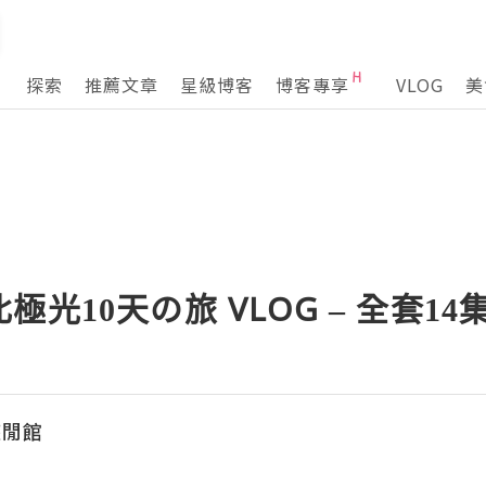
探索
推薦文章
星級博客
博客專享
VLOG
美
光10天の旅 VLOG – 全套14
悠閒館