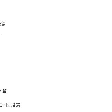
追光篇
篇
機場篇
內遊走+回港篇