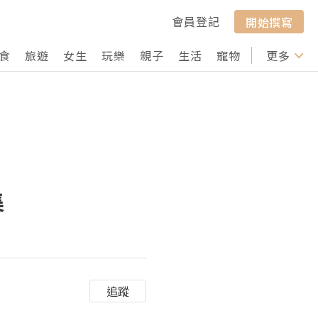
會員登記
開始撰寫
食
旅遊
女生
玩樂
親子
生活
寵物
行山
更多
打卡
集
追蹤