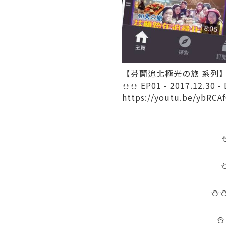
【芬蘭追北極光の旅 系列
⛄
⛄
EP01 - 2017.12.30 
https://youtu.be/ybRCA
⛄
⛄