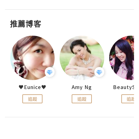
推薦博客
h 夏沫
♥Eunice♥
Amy Ng
追蹤
追蹤
追蹤