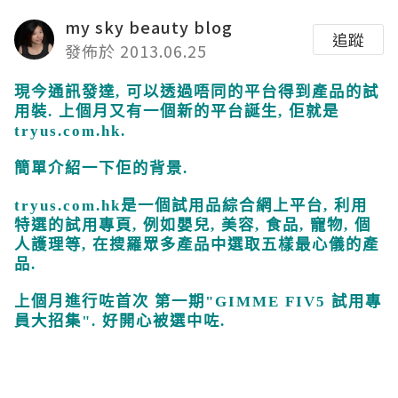
my sky beauty blog
追蹤
發佈於 2013.06.25
現今通訊發達
,
可以透過唔同的平台得到產品的試
用裝
.
上個月又有一個新的平台誕生
,
佢就是
tryus.com.hk.
簡單介紹一下佢的背景
.
tryus.com.hk
是一個試用品綜合網上平台
,
利用
特選的試用專頁
,
例如嬰兒
,
美容
,
食品
,
寵物
,
個
人護理等
,
在搜羅眾多產品中選取五樣最心儀的產
品
.
上個月進行咗首次
第一期
"GIMME FIV5
試用專
員大招集
".
好開心被選中咗
.