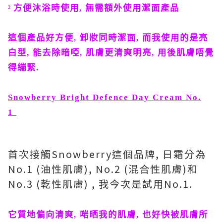
²
方便沐浴時使用
,
無需額外使用潔面產品
這個產品好方便
,
卸妝同時潔面
,
而我使用的是亮
白型
,
能去除暗啞
,
肌膚更清爽明亮
,
用後肌膚唔覺
得繃緊
.
Snowberry Bright Defence Day Cream No.
1
首次接觸
Snowberry
這個品牌
,
日霜分為
No.1 (
油性肌膚
), No.2 (
混合性肌膚
)
和
No.3 (
乾性肌膚
) ,
我今次是試用
No.1.
它質地偏向清爽
,
啱晒我的肌膚
,
也好快被肌膚所