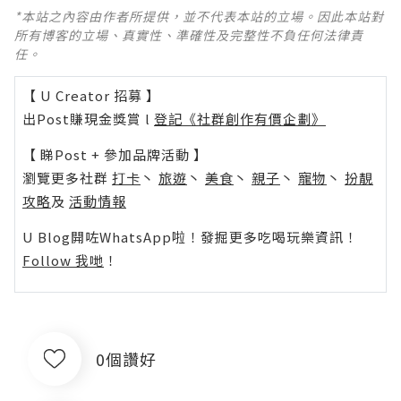
*本站之內容由作者所提供，並不代表本站的立場。因此本站對
所有博客的立場、真實性、準確性及完整性不負任何法律責
任。
【 U Creator 招募 】
出Post賺現金獎賞 l
登記《社群創作有價企劃》
【 睇Post + 參加品牌活動 】
瀏覽更多社群
打卡
丶
旅遊
丶
美食
丶
親子
丶
寵物
丶
扮靚
攻略
及
活動情報
U Blog開咗WhatsApp啦！發掘更多吃喝玩樂資訊！
Follow 我哋
！
0個讚好