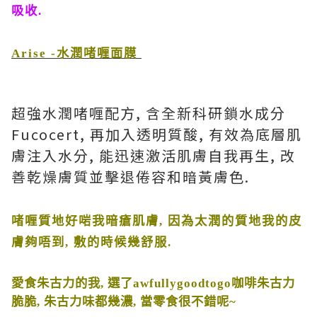
吸收
.
Arise -
水潤啫喱面膜
超強水潤啫喱配方
,
含全新科研鎖水成分
Fucocert,
再加入透明質酸
,
有效為底層肌
膚注入水分
,
能迅速激活肌膚自我再生
,
改
善乾燥膚質並擊退倦容和暗黃膚色
.
啫喱質地好啱我暗瘡肌膚
,
因為太潤的質地我的皮
膚夠唔到
,
敷的時候幾舒服
.
愛食朱古力的我
,
選了
awfullygoodtogo
咖啡朱古力
脆脆
,
朱古力味都幾濃
,
當零食很不錯呢
~