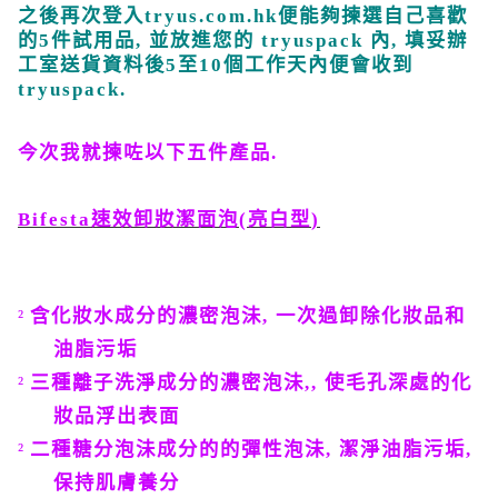
之後再次登入
tryus.com.hk
便能夠揀選自己喜歡
的
5
件試用品
,
並放進您的
tryuspack
內
,
填妥辦
工室送貨資料後
5
至
10
個工作天內
便會收到
tryuspack
.
今次我就揀咗以下五件產品
.
Bifesta
速效卸妝潔面泡
(
亮白型
)
²
含化妝水成分的濃密泡沬
,
一次過卸除化妝品和
油脂污垢
²
三種離子洗淨成分的濃密泡沬
,,
使毛孔深處的化
妝品浮出表面
²
二種糖分泡沬成分的的彈性泡沬
,
潔淨油脂污垢
,
保持肌膚養分