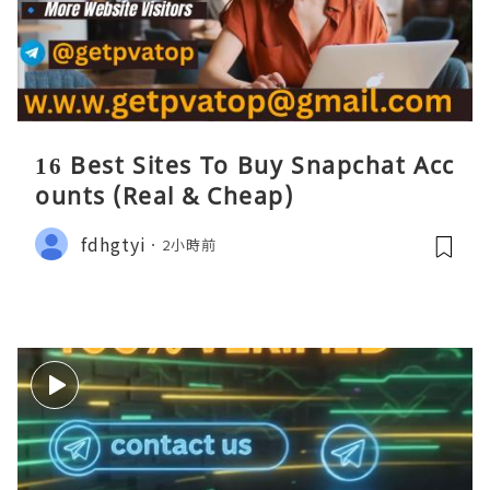
16 Best Sites To Buy Snapchat Acc
ounts (Real & Cheap)
fdhgtyi
2小時前