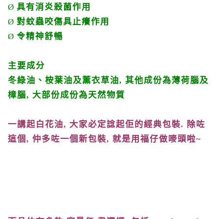
Ø
具有消炎殺菌作用
Ø
對蚊蟲咬傷具止癢作用
Ø
令精神舒暢
主要成分
冬綠油、桉葉油及薰衣草油
,
其他成份為薄荷腦及
樟腦
,
大部份成份為天然物質
一講起白花油
,
大家必定諗起佢的經典包裝
.
除咗
這個
,
仲多咗一個新包裝
,
就是用福仔做嘜頭啦
~