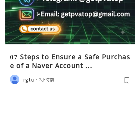
07 Steps to Ensure a Safe Purchas
e of a Naver Account ...
rgtu
2小時前