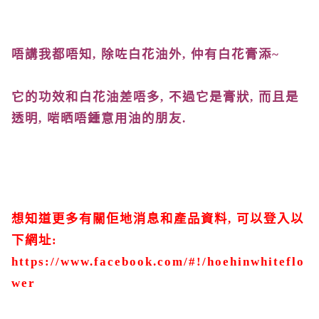
唔講我都唔知
,
除咗白花油外
,
仲有
白花膏添
~
它的功效和白花油差唔多
,
不過它是膏狀
,
而且是
透明
,
啱晒唔鍾意用油的朋友
.
想知道更多有關佢地消息和產品資料
,
可以登入以
下網址
:
https://www.facebook.com/#!/hoehinwhiteflo
wer