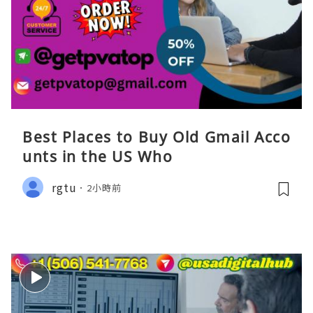
Best Places to Buy Old Gmail Acco
unts in the US Who
rgtu
2小時前