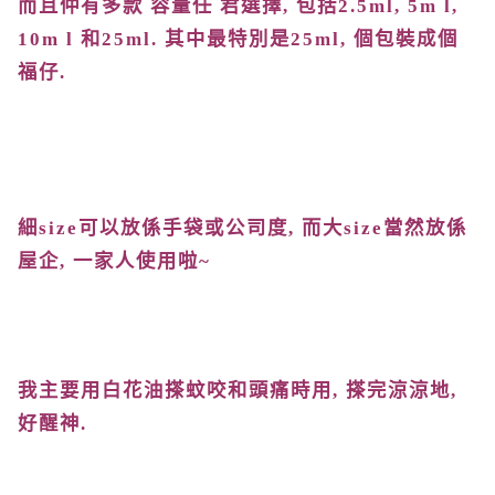
而且仲有多款 容量任 君選擇
,
包括
2.5m
l, 5m l,
10m l
和
25m
l.
其中最特別是
25m
l,
個包裝成個
福仔
.
細
size
可以放係手袋或公司度
,
而大
size
當然放係
屋企
,
一家人使用啦
~
我主要用白花油搽蚊咬和頭痛時用
,
搽完涼涼地
,
好醒神
.