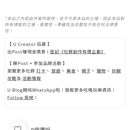
*本站之內容由作者所提供，並不代表本站的立場。因此本站對
所有博客的立場、真實性、準確性及完整性不負任何法律責
任。
【 U Creator 招募 】
出Post賺現金獎賞 l
登記《社群創作有價企劃》
【 睇Post + 參加品牌活動 】
瀏覽更多社群
打卡
丶
旅遊
丶
美食
丶
親子
丶
寵物
丶
扮靚
攻略
及
活動情報
U Blog開咗WhatsApp啦！發掘更多吃喝玩樂資訊！
Follow 我哋
！
0個讚好