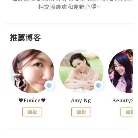
相交流護膚和食野心得~
推薦博客
h 夏沫
♥Eunice♥
Amy Ng
追蹤
追蹤
追蹤