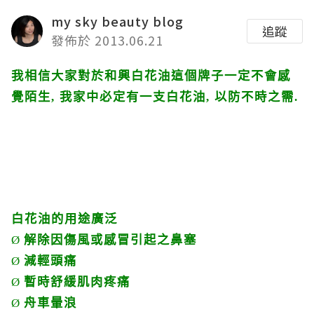
my sky beauty blog
追蹤
發佈於 2013.06.21
我相信大家對於和興白花油這個牌子一定不會感
覺陌生
,
我家中必定有一支白花油
,
以防不時之需
.
白花油的用途廣泛
Ø
解除因傷風或感冒引起之鼻塞
Ø
減輕頭痛
Ø
暫時舒緩肌肉疼痛
Ø
舟車暈浪