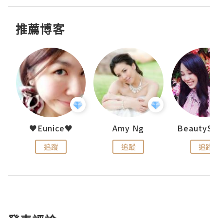
推薦博客
h 夏沫
♥Eunice♥
Amy Ng
追蹤
追蹤
追蹤