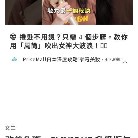
🤫 捲髮不用燙？只需 4 個步驟，教你
用「風筒」吹出女神大波浪！💇‍♀️
PriseMall日本深度攻略 家電美妝
4小時前
女生