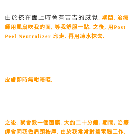
由於搽在面上時會有吉吉的感覺
.
期間
,
治療
師用風扇吹我的面
,
等我舒服一點
.
之後
,
用
Post
Peel Neutralizer
印走
,
再用凍水抹去
.
皮膚即時無咁暗啞
.
之後
,
就會敷一個面膜
,
大約二十分鐘
.
期間
,
治療
師會同我做肩頸按摩
.
由於我常常對着電腦工作
,