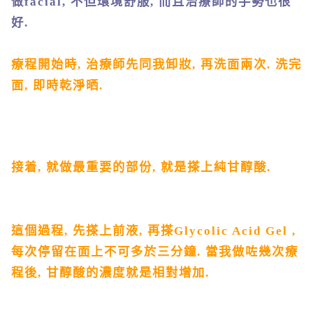
做
facial,
不但環境舒服
,
而且治療師的手勢也很
好
.
療程開始時
,
治療師先同我卸妝
,
再洗面兩次
.
洗完
面
,
即時乾淨晒
.
接着
,
就做最重要的部份
,
就是搽上
純甘醇酸
.
這個過程
,
先搽上前液
,
再搽
Glycolic Acid Gel ,
每次停留在面上不可多於三分鐘
.
當我做咗幾次療
程後
,
甘醇酸的濃度就是相對增加
.