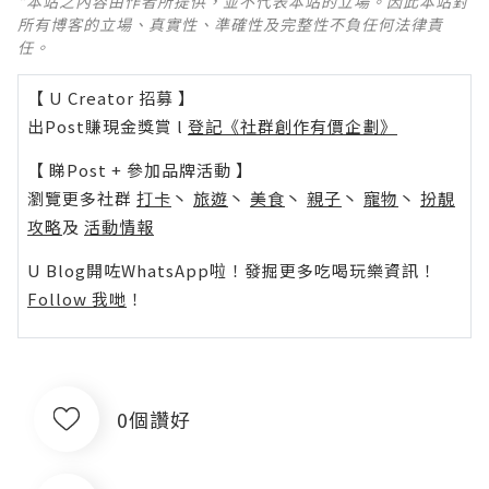
*本站之內容由作者所提供，並不代表本站的立場。因此本站對
所有博客的立場、真實性、準確性及完整性不負任何法律責
任。
【 U Creator 招募 】
出Post賺現金獎賞 l
登記《社群創作有價企劃》
【 睇Post + 參加品牌活動 】
瀏覽更多社群
打卡
丶
旅遊
丶
美食
丶
親子
丶
寵物
丶
扮靚
攻略
及
活動情報
U Blog開咗WhatsApp啦！發掘更多吃喝玩樂資訊！
Follow 我哋
！
0個讚好