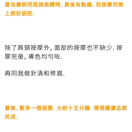
當治療師同我按肩膊時
,
真係有點痛
,
但按摩完晚
上就好訓些
.
除了肩頸按摩外
,
面部的按摩也不缺少
.
按
摩完後
,
膚色均勻咗
.
再同我做針清和修眉
.
最後
,
敷多一個面膜
,
大約十五分鐘
.
搽埋護膚品就
完成
.