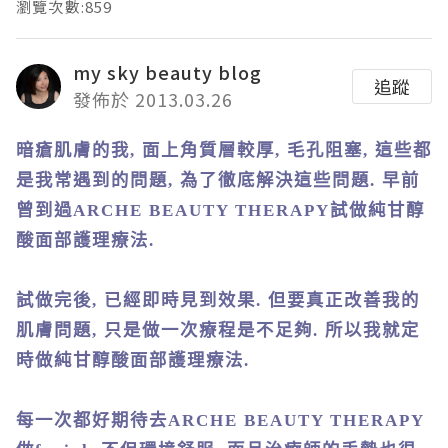
瀏覽次數:859
my sky beauty blog
追蹤
發佈於 2013.03.26
暗瘡肌膚的我
,
面上角質層較厚
,
毛孔阻塞
,
這些都
是我常遇到的問題
,
為了徹底解決這些問題
.
早前
曾到過
ARCHE BEAUTY THERAPY
試做純甘醇
酸面部護理療法
.
試做完後
,
已經即時見到效果
.
但要真正改善我的
肌膚問題
,
只是做一次療程是不足夠
.
所以我就定
時做純甘醇酸面部護理療法
.
每一次都好期待去
ARCHE BEAUTY THERAPY