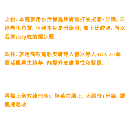
之後
,
本應就
用水活保濕煥膚霜打圈按摩
1
分鐘
,
去
除老化角質
.
但我本身是暗瘡肌
,
加上比較薄
,
所以
我就
skip
咗這個步驟
.
跟住
,
就用高效電脈皮膚導入儀器導入
SCA 40
深
層活肌再生精華
,
能提升皮膚彈性和緊緻
.
再搽上
全效維他命
C
精華在臉上
,
大約待
1
分鐘
,
讓
肌膚吸收
.