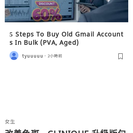
5 Steps To Buy Old Gmail Account
s In Bulk (PVA, Aged)
tyuuuuu
2小時前
女生