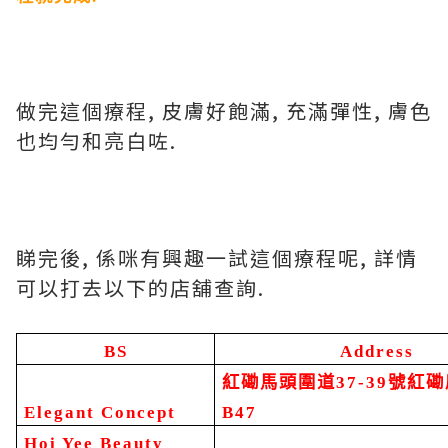
做完這個療程
,
皮膚好飽滿
,
充滿彈性
,
膚色
也均勻和亮白咗
.
睇完後
,
係咪有興趣一試這個療程呢
,
詳情
可以打去以下的店舖查詢
.
BS
Address
紅磡馬頭圍道
37-39
號紅磡
Elegant Concept
B47
Hoi Yee Beauty