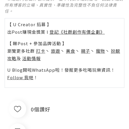
所有博客的立場、真實性、準確性及完整性不負任何法律責
任。
【 U Creator 招募 】
出Post賺現金獎賞 l
登記《社群創作有價企劃》
【 睇Post + 參加品牌活動 】
瀏覽更多社群
打卡
丶
旅遊
丶
美食
丶
親子
丶
寵物
丶
扮靚
攻略
及
活動情報
U Blog開咗WhatsApp啦！發掘更多吃喝玩樂資訊！
Follow 我哋
！
0個讚好