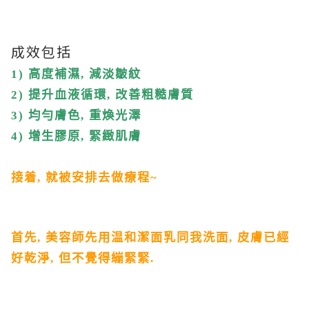
成效包括
1)
高度補濕
,
減淡皺紋
2)
提升血液循環
,
改善粗糙膚質
3)
均勻膚色
,
重煥光澤
4)
增生膠原
,
緊緻肌膚
接着
,
就被安排去做療程
~
首先
,
美容師先用温和潔面乳同我洗面
,
皮膚已經
好乾淨
,
但不覺得繃緊緊
.