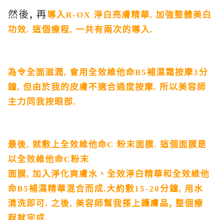
然後
,
再
導入
R-OX
淨白亮膚精華
,
加強整體美白
功效
.
這個療程
,
一共有兩次的導入
.
為令全面滋潤
,
會用全效維他命
B5
補濕霜按摩
3
分
鐘
,
但由於我的皮膚不適合過度按摩
,
所以美容師
主力同我按眼部
.
最後
,
就
敷上全效維他命
C
粉末面膜
.
這個面膜是
以全效維他命
C
粉末
面膜
,
加入淨化爽膚水、全效淨白精華和全效維他
命
B5
補濕精華混合而成
.
大約敷
15-20
分鐘
,
用水
護膚品
,
清洗即可
.
之後
,
美容師幫我搽上
整個療
程就完成
.