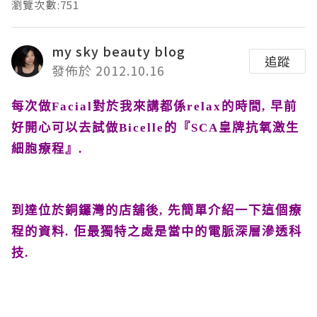
瀏覽次數:751
my sky beauty blog
追蹤
發佈於 2012.10.16
每次做
Facial
對於我來講都係
relax
的時間
,
早前
好開心可以去試做
Bicelle
的『
SCA
皇牌抗氧激生
細胞療程』
.
到達位於銅鑼灣的店舖後
,
先簡單介紹一下這個療
程的資料
.
佢最
獨特之處是當中的
電脈深層滲透
科
技
.