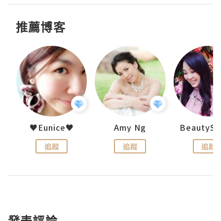
推薦博客
h 夏沫
♥Eunice♥
Amy Ng
追蹤
追蹤
追蹤
發表評論