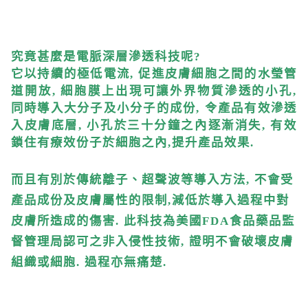
究竟甚麼是電脈深層滲透
科技呢
?
它以
持續的極低電流
,
促進皮膚細胞之間的水瑩管
道開放
,
細胞膜上出現可讓外界物質滲透的小孔
,
同時導入大分子及小分子的成份
,
令產品有效滲透
入
皮膚底層
,
小孔於三十分鐘之內逐漸消失
,
有效
鎖住有療效份子於細胞之內
,
提升產品效果
.
而且
有別於
傳統離子、超聲波等導入方法
,
不會受
產品成份及皮膚屬性的限制
,
減低於
導入
過程中對
皮膚所造成的傷害
.
此科技為
美國
FDA
食品藥品監
督管理局認可之
非入侵性技術
,
證明不會破壞皮膚
組織或細胞
.
過程亦無痛楚
.