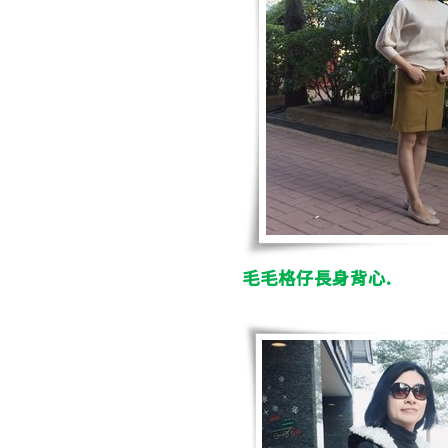
毛毛格仔長身背心.