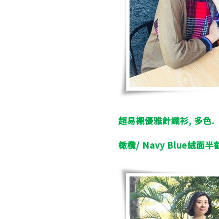
超易襯優雅針織衫, 多色
.
橄欖
/ Navy Blue
絨面半