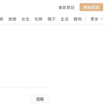
會員登記
開始撰寫
食
旅遊
女生
玩樂
親子
生活
寵物
行山
更多
打卡
追蹤