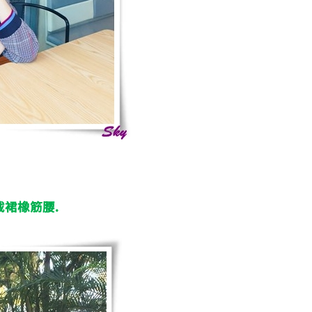
截裙橡筋腰
.