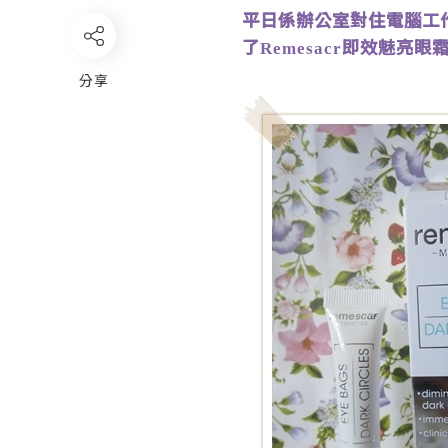
平日係辦公室對住電腦工
了
即效魅亮眼
Remesacr
分享