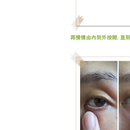
再慢慢由內到外按開
直
,