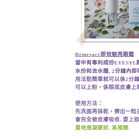
即效魅亮眼霜
Remesacr
當中有
專利成份
EYESYL
水份和去水腫
分鐘內即
, 2
用法勁簡單就可以係
分
2
可以上粉，係眼底皮膚上
使用方法：
先洗面再抹乾，擠出一粒
會完全被皮膚吸收
要上
.
質地是凝膠狀
易推開
,
.