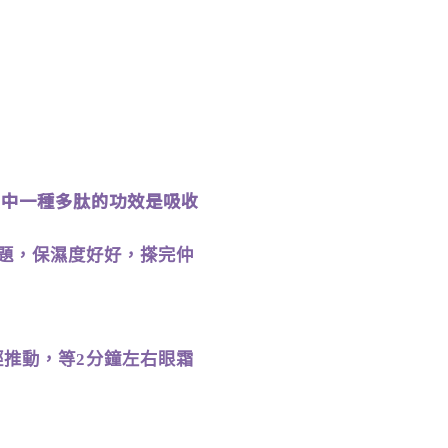
其中一種多肽的功效是吸收
題，保濕度好好，搽完仲
輕推動，等
分鐘左右眼霜
2