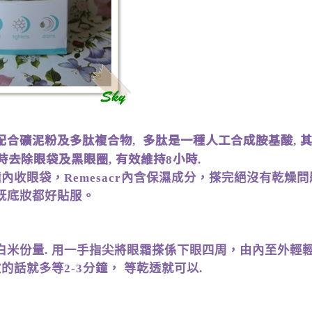
配合礦泥粉及多肽複合物
多肽是一種人工合成胺基酸
,
,
時去除眼袋及黑眼圈
有效維持
小時
,
8
.
鐘內收眼袋，
內含保濕成分，搽完絕沒有乾燥問
Remesacr
既底妝都好貼服。
白米份量
用一手指尖將眼霜搽係下眼四周，由內至外輕
.
妝的話就多等
分鐘，
等乾透就可以
2-3
.