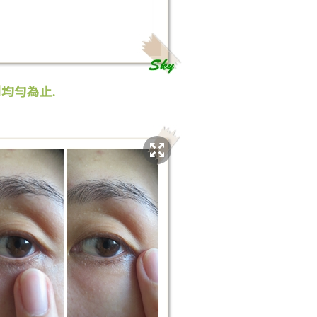
到均勻為止
.