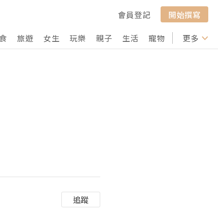
會員登記
開始撰寫
食
旅遊
女生
玩樂
親子
生活
寵物
行山
更多
打卡
追蹤