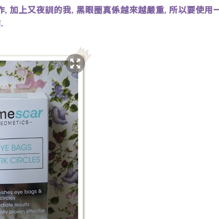
作
加上又夜訓的我
黑眼圈真係越來越嚴重
所以要使用
,
,
,
霜
.