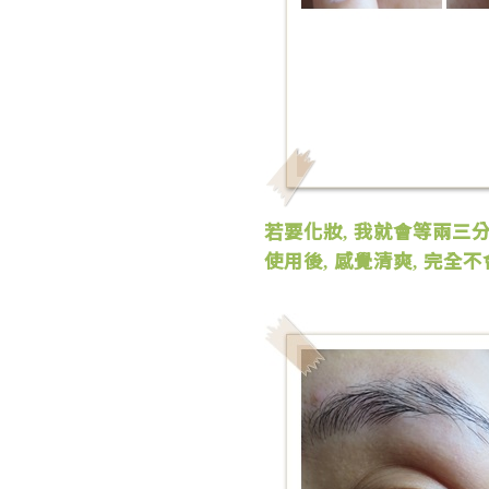
若要化妝
我就會等兩三
,
使用後
感覺清爽
完全不
,
,